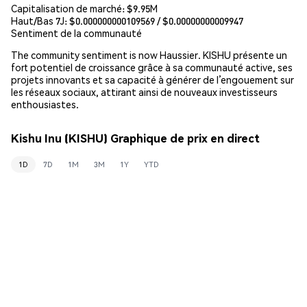
Capitalisation de marché:
$9.95M
Haut/Bas 7J: $
0.000000000109569
/ $
0.00000000009947
Sentiment de la communauté
The community sentiment is now Haussier. KISHU présente un
fort potentiel de croissance grâce à sa communauté active, ses
projets innovants et sa capacité à générer de l’engouement sur
les réseaux sociaux, attirant ainsi de nouveaux investisseurs
enthousiastes.
Kishu Inu (KISHU) Graphique de prix en direct
1D
7D
1M
3M
1Y
YTD