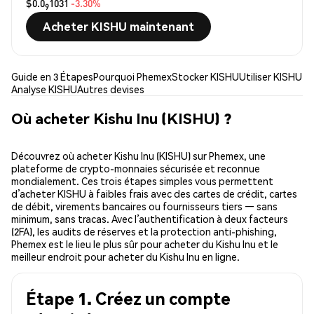
$0.0
1031
-3.30%
9
Acheter KISHU maintenant
Guide en 3 Étapes
Pourquoi Phemex
Stocker KISHU
Utiliser KISHU
Analyse KISHU
Autres devises
Où acheter Kishu Inu (KISHU) ?
Découvrez où acheter Kishu Inu (KISHU) sur Phemex, une
plateforme de crypto-monnaies sécurisée et reconnue
mondialement. Ces trois étapes simples vous permettent
d’acheter KISHU à faibles frais avec des cartes de crédit, cartes
de débit, virements bancaires ou fournisseurs tiers — sans
minimum, sans tracas. Avec l’authentification à deux facteurs
(2FA), les audits de réserves et la protection anti-phishing,
Phemex est le lieu le plus sûr pour acheter du Kishu Inu et le
meilleur endroit pour acheter du Kishu Inu en ligne.
Étape 1. Créez un compte