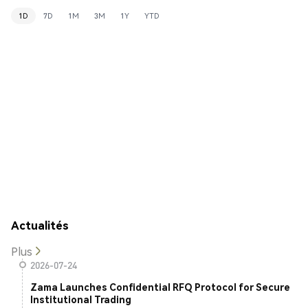
1D
7D
1M
3M
1Y
YTD
Actualités
Plus
2026-07-24
Zama Launches Confidential RFQ Protocol for Secure
Institutional Trading