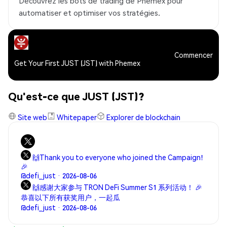
Découvrez les bots de trading de Phemex pour
automatiser et optimiser vos stratégies.
Commencer
Get Your First JUST (JST) with Phemex
Qu'est-ce que JUST (JST)?
Site web
Whitepaper
Explorer de blockchain
🙌Thank you to everyone who joined the Campaign!
🎉
@defi_just · 2026-08-06
🙌感谢大家参与 TRON DeFi Summer S1 系列活动！ 🎉
恭喜以下所有获奖用户，一起瓜
@defi_just · 2026-08-06