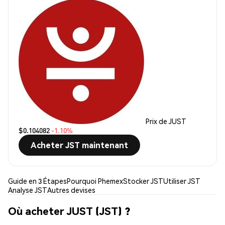
Prix de JUST
$0.104082
-1.10%
Acheter JST maintenant
Guide en 3 Étapes
Pourquoi Phemex
Stocker JST
Utiliser JST
Analyse JST
Autres devises
Où acheter JUST (JST) ?