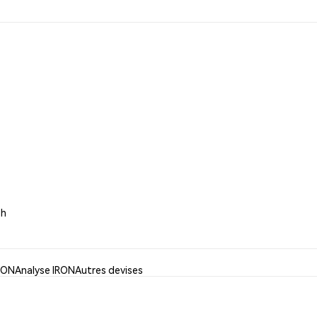
sh
IRON
Analyse IRON
Autres devises