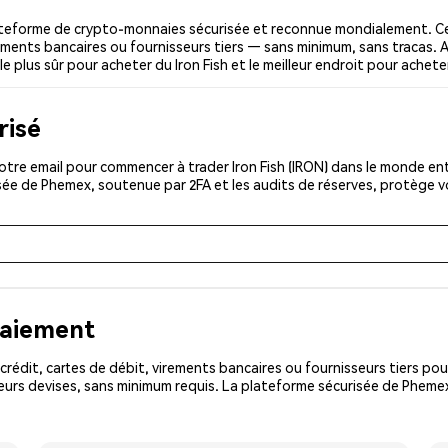
lateforme de crypto-monnaies sécurisée et reconnue mondialement. C
irements bancaires ou fournisseurs tiers — sans minimum, sans tracas. A
e plus sûr pour acheter du Iron Fish et le meilleur endroit pour acheter
risé
tre email pour commencer à trader Iron Fish (IRON) dans le monde enti
isée de Phemex, soutenue par 2FA et les audits de réserves, protège 
paiement
rédit, cartes de débit, virements bancaires ou fournisseurs tiers 
urs devises, sans minimum requis. La plateforme sécurisée de Phemex