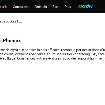
els
Comptant
Onchain
Earn
Plus
Achetez et stockez Iron Fish (IRON) en toute sécurité
ur Phemex
rme de crypto-monnaies la plus efficace, reconnue par des millions d’u
e crédit, virements bancaires, fournisseurs tiers et trading P2P, acce
e et fluide. Commencez votre aventure crypto dès aujourd’hui — ache