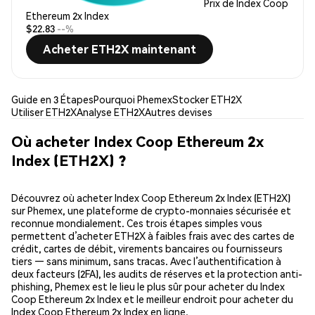
Prix de Index Coop
Ethereum 2x Index
$22.83
--%
Acheter ETH2X maintenant
Guide en 3 Étapes
Pourquoi Phemex
Stocker ETH2X
Utiliser ETH2X
Analyse ETH2X
Autres devises
Où acheter Index Coop Ethereum 2x
Index (ETH2X) ?
Découvrez où acheter Index Coop Ethereum 2x Index (ETH2X)
sur Phemex, une plateforme de crypto-monnaies sécurisée et
reconnue mondialement. Ces trois étapes simples vous
permettent d’acheter ETH2X à faibles frais avec des cartes de
crédit, cartes de débit, virements bancaires ou fournisseurs
tiers — sans minimum, sans tracas. Avec l’authentification à
deux facteurs (2FA), les audits de réserves et la protection anti-
phishing, Phemex est le lieu le plus sûr pour acheter du Index
Coop Ethereum 2x Index et le meilleur endroit pour acheter du
Index Coop Ethereum 2x Index en ligne.