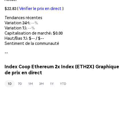
$22.83
(
Vérifier le prix en direct
)
Tendances récentes
Variation 24H:
--%
Variation 7J:
--%
Capitalisation de marché:
$0.00
Haut/Bas 7J: $
--
/ $
--
Sentiment de la communauté
--
Index Coop Ethereum 2x Index (ETH2X) Graphique
de prix en direct
1D
7D
1M
3M
1Y
YTD