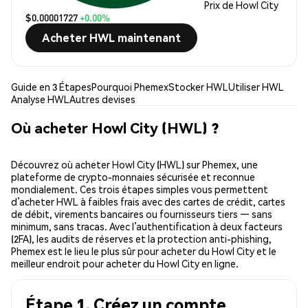
Prix de Howl City
$0.00001727
+0.00%
Acheter HWL maintenant
Guide en 3 Étapes
Pourquoi Phemex
Stocker HWL
Utiliser HWL
Analyse HWL
Autres devises
Où acheter Howl City (HWL) ?
Découvrez où acheter Howl City (HWL) sur Phemex, une
plateforme de crypto-monnaies sécurisée et reconnue
mondialement. Ces trois étapes simples vous permettent
d’acheter HWL à faibles frais avec des cartes de crédit, cartes
de débit, virements bancaires ou fournisseurs tiers — sans
minimum, sans tracas. Avec l’authentification à deux facteurs
(2FA), les audits de réserves et la protection anti-phishing,
Phemex est le lieu le plus sûr pour acheter du Howl City et le
meilleur endroit pour acheter du Howl City en ligne.
Étape 1. Créez un compte