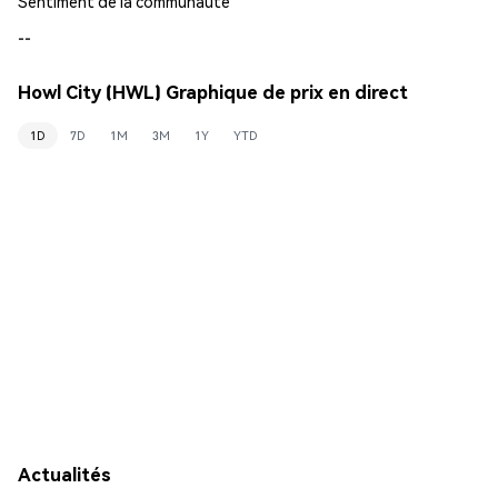
Sentiment de la communauté
--
Howl City (HWL) Graphique de prix en direct
1D
7D
1M
3M
1Y
YTD
Actualités