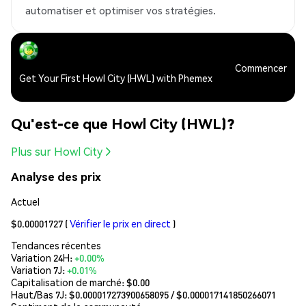
automatiser et optimiser vos stratégies.
Commencer
Get Your First Howl City (HWL) with Phemex
Qu'est-ce que Howl City (HWL)?
Plus sur Howl City
Analyse des prix
Actuel
$0.00001727
(
Vérifier le prix en direct
)
Tendances récentes
Variation 24H:
+0.00%
Variation 7J:
+0.01%
Capitalisation de marché:
$0.00
Haut/Bas 7J: $
0.000017273900658095
/ $
0.000017141850266071