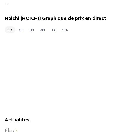
--
Hoichi (HOICHI) Graphique de prix en direct
1D
7D
1M
3M
1Y
YTD
Actualités
Plus