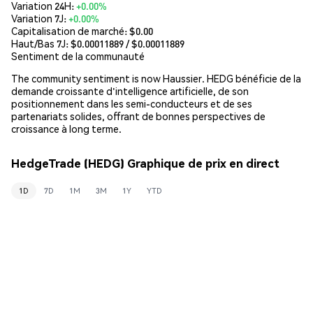
Variation 24H:
+0.00%
Variation 7J:
+0.00%
Capitalisation de marché:
$0.00
Haut/Bas 7J: $
0.00011889
/ $
0.00011889
Sentiment de la communauté
The community sentiment is now Haussier. HEDG bénéficie de la
demande croissante d'intelligence artificielle, de son
positionnement dans les semi-conducteurs et de ses
partenariats solides, offrant de bonnes perspectives de
croissance à long terme.
HedgeTrade (HEDG) Graphique de prix en direct
1D
7D
1M
3M
1Y
YTD