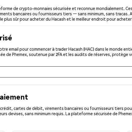
eforme de crypto-monnaies sécurisée et reconnue mondialement. Ces
irements bancaires ou fournisseurs tiers — sans minimum, sans tracas. A
 le plus sûr pour acheter du Hacash et le meilleur endroit pour achete
risé
otre email pour commencer à trader Hacash (HAC) dans le monde entier
isée de Phemex, soutenue par 2FA et les audits de réserves, protège 
paiement
rédit, cartes de débit, virements bancaires ou fournisseurs tiers 
eurs devises, sans minimum requis. La plateforme sécurisée de Phemex