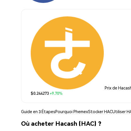
Prix de Hacas
$0.244273
+9.70%
Guide en 3 Étapes
Pourquoi Phemex
Stocker HAC
Utiliser 
Où acheter Hacash (HAC) ?