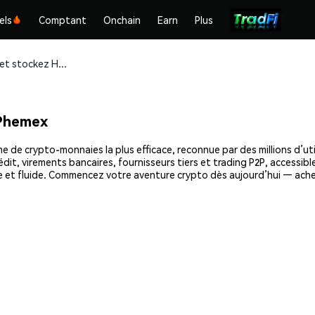
els
Comptant
Onchain
Earn
Plus
Achetez et stockez Hacash (HAC) en toute sécurité
Phemex
 de crypto-monnaies la plus efficace, reconnue par des millions d’uti
dit, virements bancaires, fournisseurs tiers et trading P2P, accessible
e et fluide. Commencez votre aventure crypto dès aujourd’hui — ach