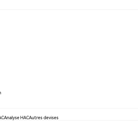
h
HAC
Analyse HAC
Autres devises