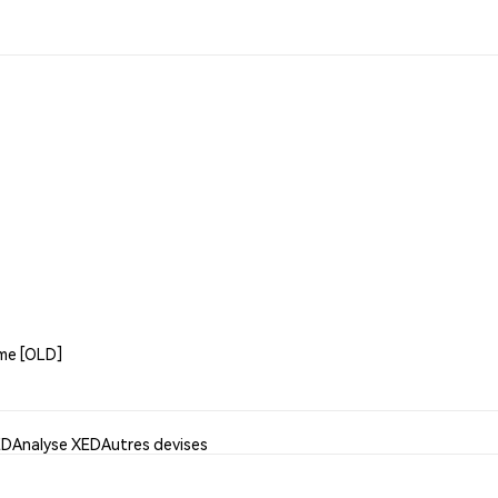
dme [OLD]
ED
Analyse XED
Autres devises