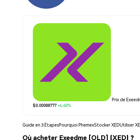
Prix de Exee
$0.00088777
+4.60%
Guide en 3 Étapes
Pourquoi Phemex
Stocker XED
Utiliser X
Où acheter Exeedme [OLD] (XED) ?