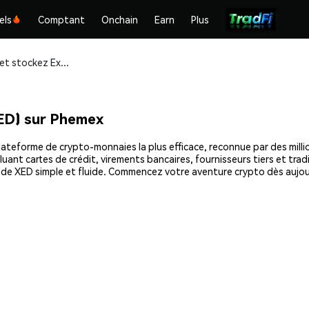
els
Comptant
Onchain
Earn
Plus
Achetez et stockez Exeedme [OLD] (XED) en toute sécurité
ED) sur Phemex
teforme de crypto-monnaies la plus efficace, reconnue par des million
uant cartes de crédit, virements bancaires, fournisseurs tiers et tra
at de XED simple et fluide. Commencez votre aventure crypto dès auj