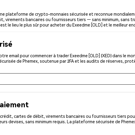
ne plateforme de crypto-monnaies sécurisée et reconnue mondialeme
bit, virements bancaires ou fournisseurs tiers — sans minimum, sans tra
est le lieu le plus sûr pour acheter du Exeedme [OLD] et le meilleur e
risé
otre email pour commencer à trader Exeedme [OLD] (XED) dans le monde
sécurisée de Phemex, soutenue par 2FA et les audits de réserves, pro
paiement
rédit, cartes de débit, virements bancaires ou fournisseurs tiers 
urs devises, sans minimum requis. La plateforme sécurisée de Phemex