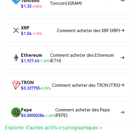
Toncoin)
Toncoin) (GRAM)
$1.33
-3.06%
XRP
Comment acheter des XRP (XRP)
$1.04
-1.10%
Ethereum
Comment acheter des Ethereum
$1,927.63
(ETH)
+1.50%
TRON
Comment acheter des TRON (TRX)
$0.327755
+0.20%
Pepe
Comment acheter des Pepe
$0.00000284
(PEPE)
+1.40%
Explorer d'autres actifs cryptographiques >