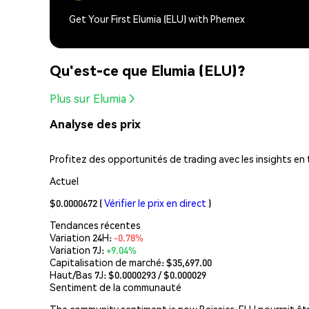
Get Your First Elumia (ELU) with Phemex
Qu'est-ce que Elumia (ELU)?
Plus sur Elumia
Analyse des prix
Profitez des opportunités de trading avec les insights en 
Actuel
$0.0000672
(
Vérifier le prix en direct
)
Tendances récentes
Variation 24H:
-0.78%
Variation 7J:
+9.04%
Capitalisation de marché:
$35,697.00
Haut/Bas 7J: $
0.0000293
/ $
0.000029
Sentiment de la communauté
The community sentiment is now Baissier. ELU pourrait êtr