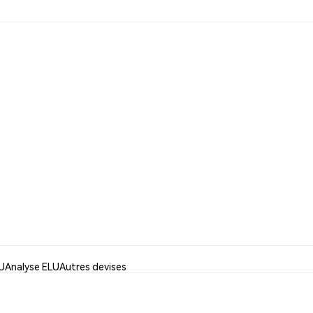
LU
Analyse ELU
Autres devises