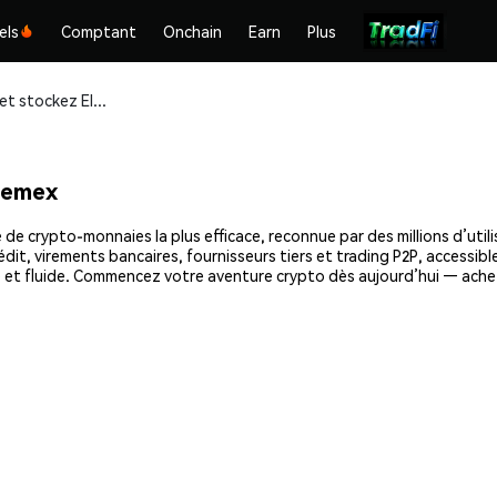
els
Comptant
Onchain
Earn
Plus
Achetez et stockez Elumia (ELU) en toute sécurité
hemex
de crypto-monnaies la plus efficace, reconnue par des millions d’util
dit, virements bancaires, fournisseurs tiers et trading P2P, accessible
 et fluide. Commencez votre aventure crypto dès aujourd’hui — achet