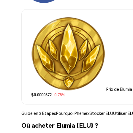
Prix de Elumia
$0.0000672
-0.78%
Guide en 3 Étapes
Pourquoi Phemex
Stocker ELU
Utiliser E
Où acheter Elumia (ELU) ?