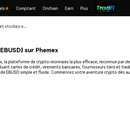
els
Comptant
Onchain
Earn
Plus
Achetez et stockez ebUSD Stablecoin (EBUSD) en toute sécurité
(EBUSD) sur Phemex
a plateforme de crypto-monnaies la plus efficace, reconnue par des m
uant cartes de crédit, virements bancaires, fournisseurs tiers et tra
hat de EBUSD simple et fluide. Commencez votre aventure crypto dès 