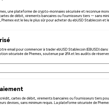
ex, une plateforme de crypto-monnaies sécurisée et reconnue mond
 cartes de débit, virements bancaires ou fournisseurs tiers — sans min
ng, Phemex est le lieu le plus sûr pour acheter du ebUSD Stablecoin et
risé
otre email pour commencer à trader ebUSD Stablecoin (EBUSD) dans le
iption sécurisée de Phemex, soutenue par 2FA et les audits de réserve
paiement
rédit, cartes de débit, virements bancaires ou fournisseurs tiers 
eurs devises, sans minimum requis. La plateforme sécurisée de Phemex