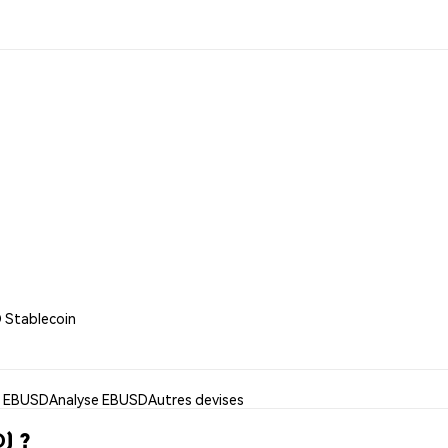
 Stablecoin
er EBUSD
Analyse EBUSD
Autres devises
) ?