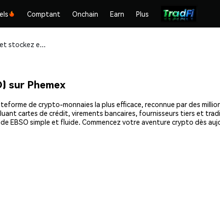
els
Comptant
Onchain
Earn
Plus
Achetez et stockez eBlockStock (EBSO) en toute sécurité
) sur Phemex
eforme de crypto-monnaies la plus efficace, reconnue par des millions
uant cartes de crédit, virements bancaires, fournisseurs tiers et tra
at de EBSO simple et fluide. Commencez votre aventure crypto dès au