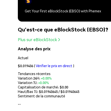
Get Your First eBlockStock (EBSO) with Phemex
Qu'est-ce que eBlockStock (EBSO)?
Plus sur eBlockStock
Analyse des prix
Actuel
$0.019406
(
Vérifier le prix en direct
)
Tendances récentes
Variation 24H:
+0.00%
Variation 7J:
+0.00%
Capitalisation de marché:
$0.00
Haut/Bas 7J: $
0.01940645
/ $
0.01940645
Sentiment de la communauté
--