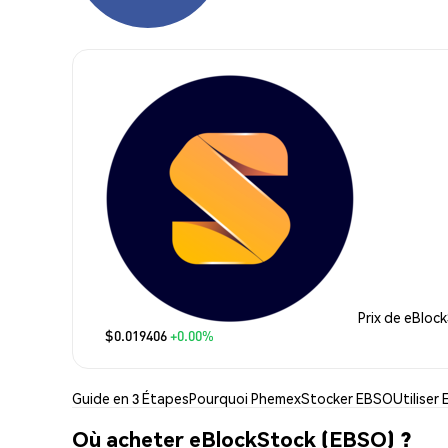
Prix de eBloc
$0.019406
+0.00%
Guide en 3 Étapes
Pourquoi Phemex
Stocker EBSO
Utiliser
Où acheter eBlockStock (EBSO) ?