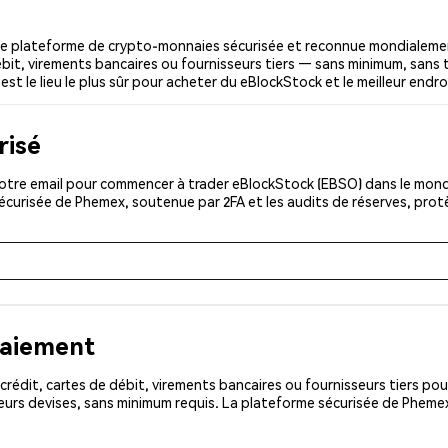
e plateforme de crypto-monnaies sécurisée et reconnue mondialemen
ébit, virements bancaires ou fournisseurs tiers — sans minimum, sans tr
est le lieu le plus sûr pour acheter du eBlockStock et le meilleur endr
risé
otre email pour commencer à trader eBlockStock (EBSO) dans le monde 
sécurisée de Phemex, soutenue par 2FA et les audits de réserves, pro
paiement
rédit, cartes de débit, virements bancaires ou fournisseurs tiers 
eurs devises, sans minimum requis. La plateforme sécurisée de Phemex