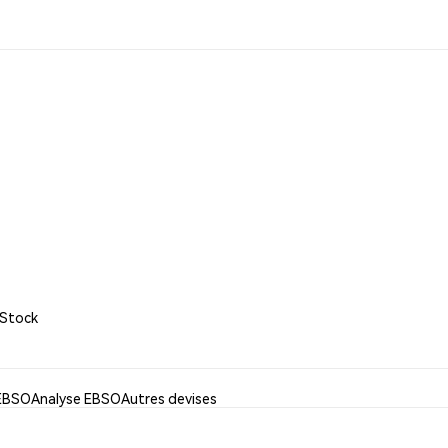
kStock
 EBSO
Analyse EBSO
Autres devises