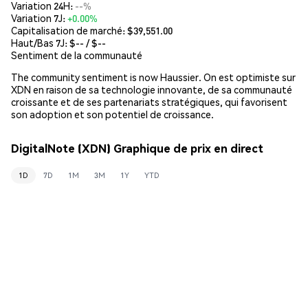
Variation 24H:
--%
Variation 7J:
+0.00%
Capitalisation de marché:
$39,551.00
Haut/Bas 7J: $
--
/ $
--
Sentiment de la communauté
The community sentiment is now Haussier. On est optimiste sur
XDN en raison de sa technologie innovante, de sa communauté
croissante et de ses partenariats stratégiques, qui favorisent
son adoption et son potentiel de croissance.
DigitalNote (XDN) Graphique de prix en direct
1D
7D
1M
3M
1Y
YTD