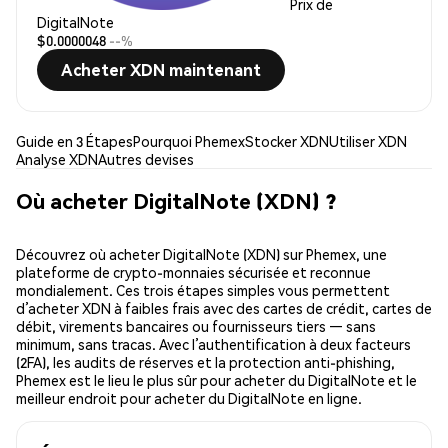
Prix de
DigitalNote
$0.0000048
--%
Acheter XDN maintenant
Guide en 3 Étapes
Pourquoi Phemex
Stocker XDN
Utiliser XDN
Analyse XDN
Autres devises
Où acheter DigitalNote (XDN) ?
Découvrez où acheter DigitalNote (XDN) sur Phemex, une
plateforme de crypto-monnaies sécurisée et reconnue
mondialement. Ces trois étapes simples vous permettent
d’acheter XDN à faibles frais avec des cartes de crédit, cartes de
débit, virements bancaires ou fournisseurs tiers — sans
minimum, sans tracas. Avec l’authentification à deux facteurs
(2FA), les audits de réserves et la protection anti-phishing,
Phemex est le lieu le plus sûr pour acheter du DigitalNote et le
meilleur endroit pour acheter du DigitalNote en ligne.