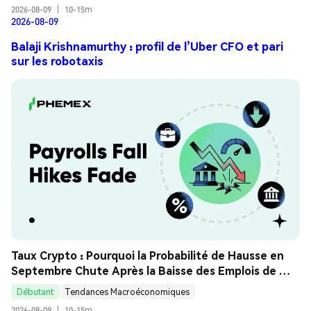
2026-08-09
|
10-15m
2026-08-09
Balaji Krishnamurthy : profil de l’Uber CFO et pari
sur les robotaxis
Taux Crypto : Pourquoi la Probabilité de Hausse en 
Septembre Chute Après la Baisse des Emplois de 
Juillet ? Guide Analyse
Débutant
Tendances Macroéconomiques
2026-08-09
|
10-15m