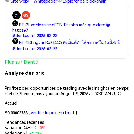
Site web
Whitepaper
Explorer de blockchain
RT @LxoMessismoFCB: Estaba más que claro😭
https://
@dentcoin · 2026-02-22
RT @KhngthnRu72442: พีคมิ้นท์ทำให้อากาศในวันนี้สดใ
@dentcoin · 2026-02-22
Plus sur Dent
Analyse des prix
Profitez des opportunités de trading avec les insights en temps
réel de Phemex, mis à jour au August 9, 2026 at 02:31 AM UTC
Actuel
$0.00002783
(
Vérifier le prix en direct
)
Tendances récentes
Variation 24H:
-2.10%
Variation 7J:
+4.90%