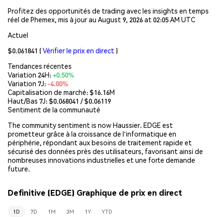
Profitez des opportunités de trading avec les insights en temps
réel de Phemex, mis à jour au August 9, 2026 at 02:05 AM UTC
Actuel
$0.061841
(
Vérifier le prix en direct
)
Tendances récentes
Variation 24H:
+0.50%
Variation 7J:
-4.00%
Capitalisation de marché:
$16.16M
Haut/Bas 7J: $
0.068041
/ $
0.06119
Sentiment de la communauté
The community sentiment is now Haussier. EDGE est
prometteur grâce à la croissance de l'informatique en
périphérie, répondant aux besoins de traitement rapide et
sécurisé des données près des utilisateurs, favorisant ainsi de
nombreuses innovations industrielles et une forte demande
future.
Definitive (EDGE) Graphique de prix en direct
1D
7D
1M
3M
1Y
YTD