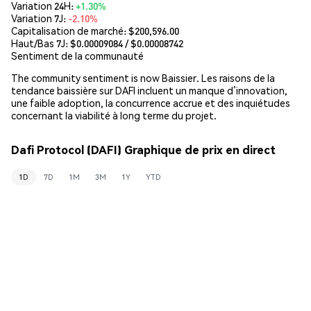
Variation 24H:
+1.30%
Variation 7J:
-2.10%
Capitalisation de marché:
$200,596.00
Haut/Bas 7J: $
0.00009084
/ $
0.00008742
Sentiment de la communauté
The community sentiment is now Baissier. Les raisons de la
tendance baissière sur DAFI incluent un manque d’innovation,
une faible adoption, la concurrence accrue et des inquiétudes
concernant la viabilité à long terme du projet.
Dafi Protocol (DAFI) Graphique de prix en direct
1D
7D
1M
3M
1Y
YTD