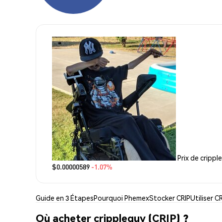
Prix de crippl
$0.00000589
-1.07%
Guide en 3 Étapes
Pourquoi Phemex
Stocker CRIP
Utiliser C
Où acheter crippleguy (CRIP) ?