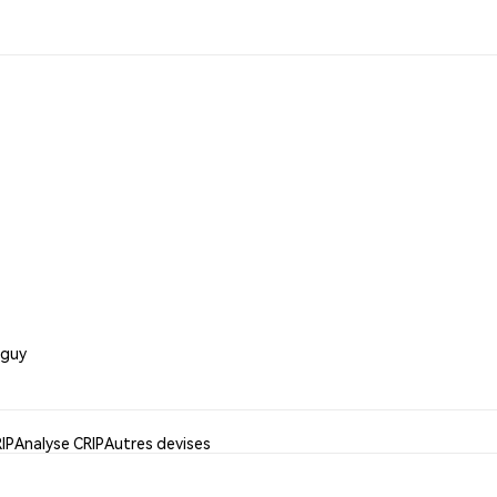
eguy
RIP
Analyse CRIP
Autres devises