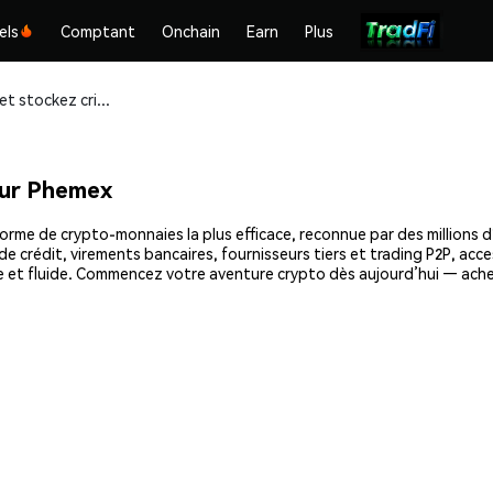
els
Comptant
Onchain
Earn
Plus
Achetez et stockez crippleguy (CRIP) en toute sécurité
sur Phemex
orme de crypto-monnaies la plus efficace, reconnue par des millions d
e crédit, virements bancaires, fournisseurs tiers et trading P2P, acce
e et fluide. Commencez votre aventure crypto dès aujourd’hui — ache