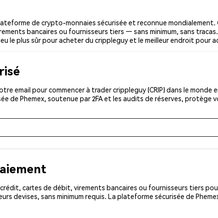
plateforme de crypto-monnaies sécurisée et reconnue mondialement. 
 virements bancaires ou fournisseurs tiers — sans minimum, sans tracas. 
ieu le plus sûr pour acheter du crippleguy et le meilleur endroit pour a
risé
tre email pour commencer à trader crippleguy (CRIP) dans le monde ent
isée de Phemex, soutenue par 2FA et les audits de réserves, protège 
paiement
rédit, cartes de débit, virements bancaires ou fournisseurs tiers 
urs devises, sans minimum requis. La plateforme sécurisée de Phemex 