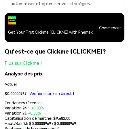
automatiser et optimiser vos stratégies.
Commencer
Get Your First Clickme (CLICKME) with Phemex
Qu'est-ce que Clickme (CLICKME)?
Plus sur Clickme
Analyse des prix
Actuel
$0.00000969
(
Vérifier le prix en direct
)
Tendances récentes
Variation 24H:
+0.00%
Variation 7J:
+0.00%
Capitalisation de marché:
$9,682.00
Haut/Bas 7J: $
0.00000969
/ $
0.00000969
Sentiment de la communauté