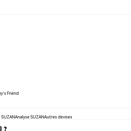
uy's Friend
er SUZAN
Analyse SUZAN
Autres devises
) ?