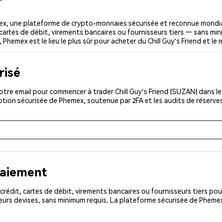
mex, une plateforme de crypto-monnaies sécurisée et reconnue mondi
 cartes de débit, virements bancaires ou fournisseurs tiers — sans min
 Phemex est le lieu le plus sûr pour acheter du Chill Guy's Friend et le 
risé
tre email pour commencer à trader Chill Guy's Friend (SUZAN) dans le
iption sécurisée de Phemex, soutenue par 2FA et les audits de réserve
paiement
rédit, cartes de débit, virements bancaires ou fournisseurs tiers 
eurs devises, sans minimum requis. La plateforme sécurisée de Pheme