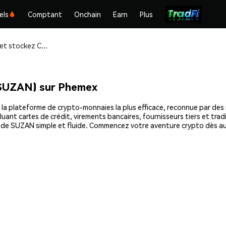
els
Comptant
Onchain
Earn
Plus
Achetez et stockez Chill Guy's Friend (SUZAN) en toute sécurité
(SUZAN) sur Phemex
la plateforme de crypto-monnaies la plus efficace, reconnue par des mi
uant cartes de crédit, virements bancaires, fournisseurs tiers et tra
t de SUZAN simple et fluide. Commencez votre aventure crypto dès auj