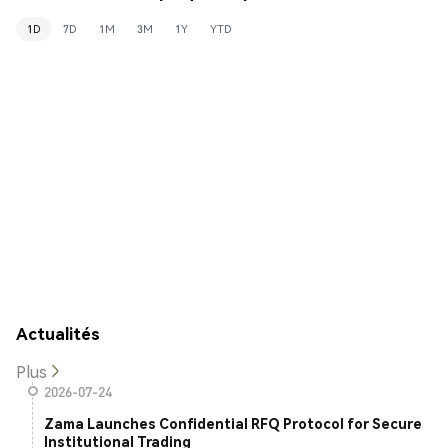
1D
7D
1M
3M
1Y
YTD
Actualités
Plus
2026-07-24
Zama Launches Confidential RFQ Protocol for Secure
Institutional Trading