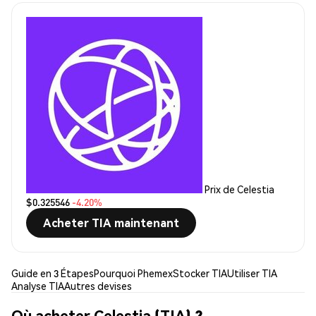
Prix de Celestia
$0.325546
-4.20%
Acheter TIA maintenant
Guide en 3 Étapes
Pourquoi Phemex
Stocker TIA
Utiliser TIA
Analyse TIA
Autres devises
Où acheter Celestia (TIA) ?