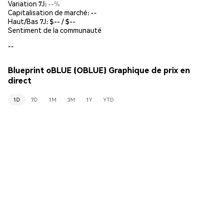
Variation 7J:
--%
Capitalisation de marché:
--
Haut/Bas 7J: $
--
/ $
--
Sentiment de la communauté
--
Blueprint oBLUE (OBLUE) Graphique de prix en
direct
1D
7D
1M
3M
1Y
YTD