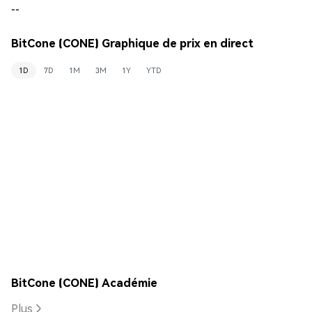
--
BitCone (CONE) Graphique de prix en direct
1D
7D
1M
3M
1Y
YTD
BitCone (CONE) Académie
Plus