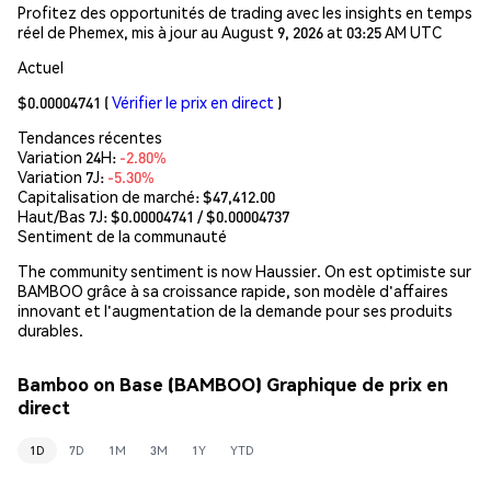
Profitez des opportunités de trading avec les insights en temps
réel de Phemex, mis à jour au August 9, 2026 at 03:25 AM UTC
Actuel
$0.00004741
(
Vérifier le prix en direct
)
Tendances récentes
Variation 24H:
-2.80%
Variation 7J:
-5.30%
Capitalisation de marché:
$47,412.00
Haut/Bas 7J: $
0.00004741
/ $
0.00004737
Sentiment de la communauté
The community sentiment is now Haussier. On est optimiste sur
BAMBOO grâce à sa croissance rapide, son modèle d'affaires
innovant et l'augmentation de la demande pour ses produits
durables.
Bamboo on Base (BAMBOO) Graphique de prix en
direct
1D
7D
1M
3M
1Y
YTD