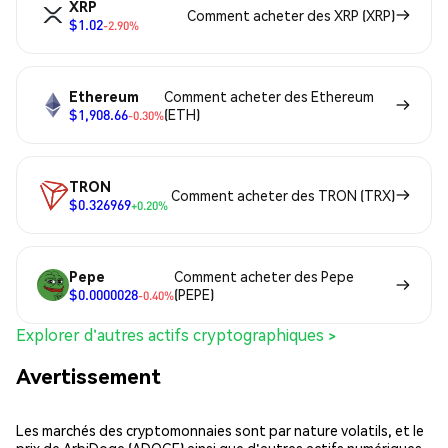
XRP
Comment acheter des XRP (XRP)
$1.02
-2.90%
Ethereum
Comment acheter des Ethereum
$1,908.66
(ETH)
-0.30%
TRON
Comment acheter des TRON (TRX)
$0.326969
+0.20%
Pepe
Comment acheter des Pepe
$0.0000028
(PEPE)
-0.40%
Explorer d'autres actifs cryptographiques >
Avertissement
Les marchés des cryptomonnaies sont par nature volatils, et le
prix de ArbiDoge (ADOGE) ainsi que d'autres actifs numériques