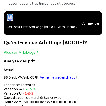
automatiser et optimiser vos stratégies.
Commencer
Get Your First ArbiDoge (ADOGE) with Phemex
Qu'est-ce que ArbiDoge (ADOGE)?
Plus sur ArbiDoge
Analyse des prix
Actuel
$0.0<sub>7</sub>3098
(
Vérifier le prix en direct
)
Tendances récentes
Variation 24H:
+0.50%
Variation 7J:
-3.40%
Capitalisation de marché:
$247,899.00
Haut/Bas 7J: $
0.000000032512
/ $
0.000000028888
Sentiment de la communauté