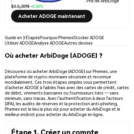
Prix de ArbiDoge
$0.0
3098
+0.50%
7
Acheter ADOGE maintenant
Guide en 3 Étapes
Pourquoi Phemex
Stocker ADOGE
Utiliser ADOGE
Analyse ADOGE
Autres devises
Où acheter ArbiDoge (ADOGE) ?
Découvrez où acheter ArbiDoge (ADOGE) sur Phemex, une
plateforme de crypto-monnaies sécurisée et reconnue
mondialement. Ces trois étapes simples vous permettent
d’acheter ADOGE à faibles frais avec des cartes de crédit, cartes
de débit, virements bancaires ou fournisseurs tiers — sans
minimum, sans tracas. Avec l’authentification à deux facteurs
(2FA), les audits de réserves et la protection anti-phishing,
Phemex est le lieu le plus sûr pour acheter du ArbiDoge et le
meilleur endroit pour acheter du ArbiDoge en ligne.
Étape 1. Créez un compte