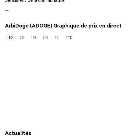
--
ArbiDoge (ADOGE) Graphique de prix en direct
1D
7D
1M
3M
1Y
YTD
Actualités