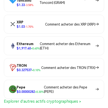
Toncoin)
Toncoin) (GRAM)
$1.33
-3.58%
XRP
Comment acheter des XRP (XRP)
$1.03
-1.70%
Ethereum
Comment acheter des Ethereum
$1,917.40
(ETH)
+0.40%
TRON
Comment acheter des TRON (TRX)
$0.327537
+0.10%
Pepe
Comment acheter des Pepe
$0.00000282
(PEPE)
+0.30%
Explorer d'autres actifs cryptographiques >