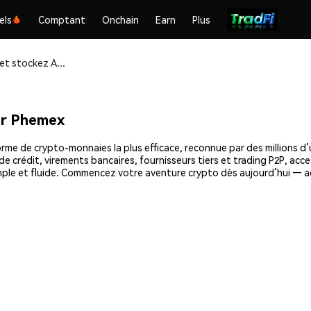
els
Comptant
Onchain
Earn
Plus
Achetez et stockez Aevum (AEVUM) en toute sécurité
r Phemex
e de crypto-monnaies la plus efficace, reconnue par des millions d’u
e crédit, virements bancaires, fournisseurs tiers et trading P2P, acce
ple et fluide. Commencez votre aventure crypto dès aujourd’hui — a