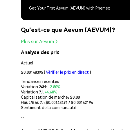
Get Your First Aevum (AEVUM) with Phemex
Qu'est-ce que Aevum (AEVUM)?
Plus sur Aevum
Analyse des prix
Actuel
$0.00148395
(
Vérifier le prix en direct
)
Tendances récentes
Variation 24H:
+2.80%
Variation 7J:
+4.60%
Capitalisation de marché:
$0.00
Haut/Bas 7J: $
0.00148491
/ $
0.00142194
Sentiment de la communauté
--