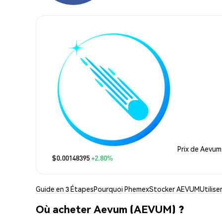
Prix de Aevum
$0.00148395
+2.80%
Guide en 3 Étapes
Pourquoi Phemex
Stocker AEVUM
Utilis
Où acheter Aevum (AEVUM) ?