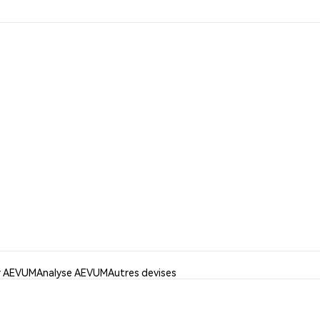
er AEVUM
Analyse AEVUM
Autres devises