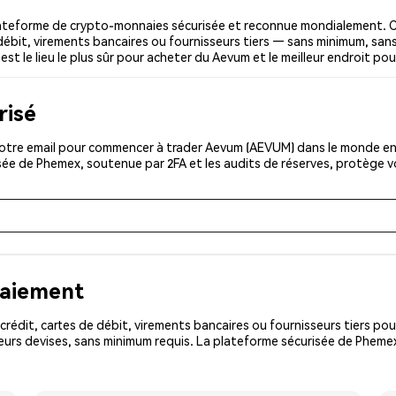
teforme de crypto-monnaies sécurisée et reconnue mondialement. Ce
débit, virements bancaires ou fournisseurs tiers — sans minimum, sans 
st le lieu le plus sûr pour acheter du Aevum et le meilleur endroit po
risé
otre email pour commencer à trader Aevum (AEVUM) dans le monde enti
isée de Phemex, soutenue par 2FA et les audits de réserves, protège 
paiement
rédit, cartes de débit, virements bancaires ou fournisseurs tiers 
eurs devises, sans minimum requis. La plateforme sécurisée de Pheme