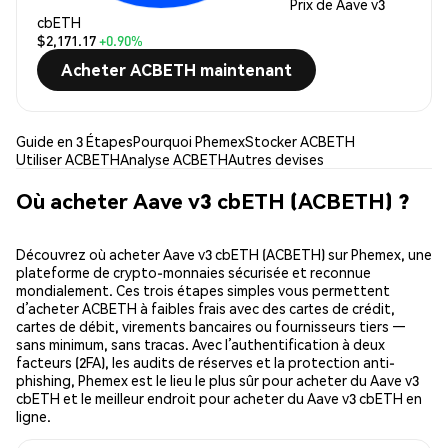
Prix de Aave v3
cbETH
$2,171.17
+0.90%
Acheter ACBETH maintenant
Guide en 3 Étapes
Pourquoi Phemex
Stocker ACBETH
Utiliser ACBETH
Analyse ACBETH
Autres devises
Où acheter Aave v3 cbETH (ACBETH) ?
Découvrez où acheter Aave v3 cbETH (ACBETH) sur Phemex, une
plateforme de crypto-monnaies sécurisée et reconnue
mondialement. Ces trois étapes simples vous permettent
d’acheter ACBETH à faibles frais avec des cartes de crédit,
cartes de débit, virements bancaires ou fournisseurs tiers —
sans minimum, sans tracas. Avec l’authentification à deux
facteurs (2FA), les audits de réserves et la protection anti-
phishing, Phemex est le lieu le plus sûr pour acheter du Aave v3
cbETH et le meilleur endroit pour acheter du Aave v3 cbETH en
ligne.