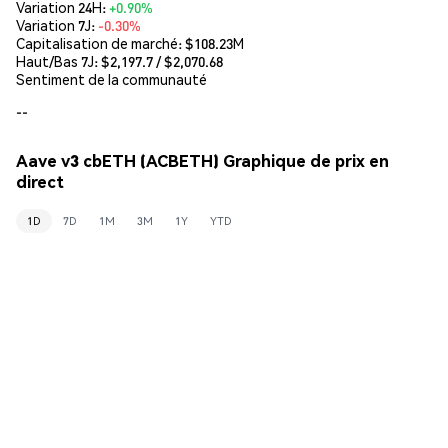
Variation 24H:
+0.90%
Variation 7J:
-0.30%
Capitalisation de marché:
$108.23M
Haut/Bas 7J: $
2,197.7
/ $
2,070.68
Sentiment de la communauté
--
Aave v3 cbETH (ACBETH) Graphique de prix en
direct
1D
7D
1M
3M
1Y
YTD