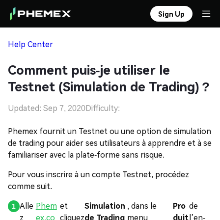
Sign Up
Help Center
Comment puis-je utiliser le
Testnet (Simulation de Trading) ?
Updated: Sep 7, 2020
Difficulty:
Phemex fournit un Testnet ou une option de simulation
de trading pour aider ses utilisateurs à apprendre et à se
familiariser avec la plate-forme sans risque.
Pour vous inscrire à un compte Testnet, procédez
comme suit.
Alle
Phem
et
Simulation
, dans le
Pro
de
z
ex.co
cliquez
de Trading
menu
duit
l’en-