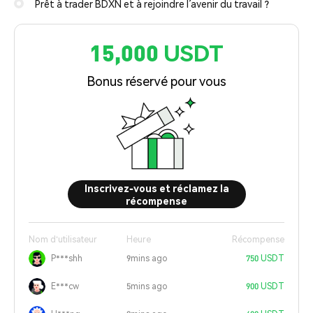
Prêt à trader BDXN et à rejoindre l’avenir du travail ?
15,000 USDT
Bonus réservé pour vous
Inscrivez-vous et réclamez la
récompense
Nom d'utilisateur
Heure
Récompense
P***shh
9mins ago
750 USDT
E***cw
5mins ago
900 USDT