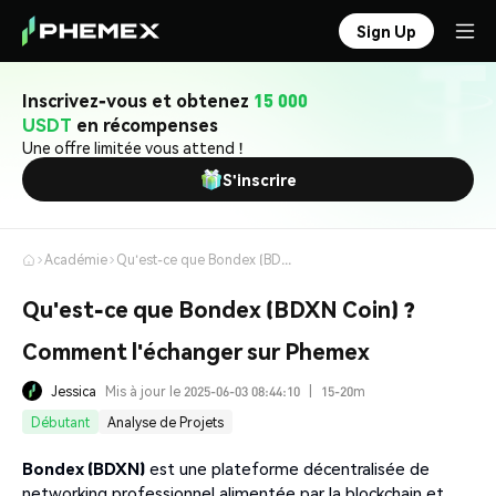
Sign Up
Inscrivez-vous et obtenez
15 000
USDT
en récompenses
Une offre limitée vous attend !
S'inscrire
Académie
Qu'est-ce que Bondex (BDXN Coin) ? Comment l'échanger sur Phemex
Qu'est-ce que Bondex (BDXN Coin) ?
Comment l'échanger sur Phemex
Jessica
Mis à jour le 2025-06-03 08:44:10
|
15-20m
Débutant
Analyse de Projets
Bondex (BDXN)
est une plateforme décentralisée de
networking professionnel alimentée par la blockchain et