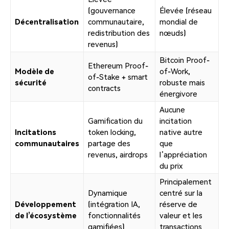
(gouvernance
Élevée (réseau
Décentralisation
communautaire,
mondial de
redistribution des
nœuds)
revenus)
Bitcoin Proof-
Ethereum Proof-
Modèle de
of-Work,
of-Stake + smart
sécurité
robuste mais
contracts
énergivore
Aucune
Gamification du
incitation
Incitations
token locking,
native autre
communautaires
partage des
que
revenus, airdrops
l’appréciation
du prix
Principalement
Dynamique
centré sur la
Développement
(intégration IA,
réserve de
de l’écosystème
fonctionnalités
valeur et les
gamifiées)
transactions