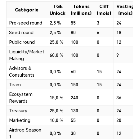
TGE
Tokens
Cliff
Vesting
Catégorie
Unlock
(millions)
(mois)
(mois)
Pre-seed round
2,5 %
55
3
24
Seed round
2,5 %
80
6
18
Public round
25,0 %
100
0
12
Liquidity/Market
60,0 %
100
0
9
Making
Advisors &
0,0 %
60
15
24
Consultants
Team
0,0 %
150
15
24
Ecosystem
15,0 %
240
0
36
Rewards
Treasury
25,0 %
130
0
24
Marketing
10,0 %
55
0
20
Airdrop Season
0,0 %
30
0
12
1