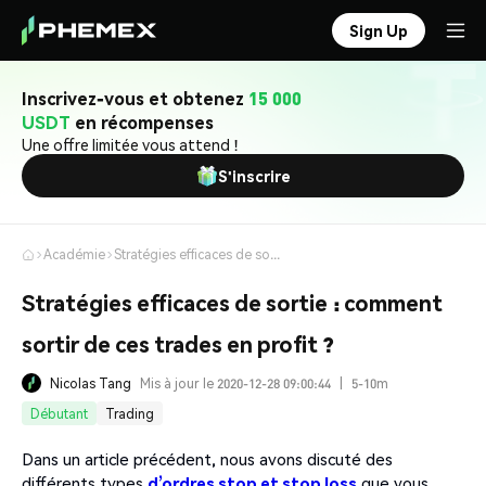
Sign Up
Inscrivez-vous et obtenez
15 000
USDT
en récompenses
Une offre limitée vous attend !
S'inscrire
Académie
Stratégies efficaces de sortie : comment sortir de ces trades en profit ?
Stratégies efficaces de sortie : comment
sortir de ces trades en profit ?
Nicolas Tang
Mis à jour le 2020-12-28 09:00:44
|
5-10m
Débutant
Trading
Dans un article précédent, nous avons discuté des
différents types
d’ordres stop et stop loss
que vous