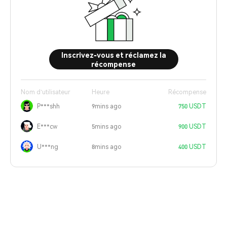
Inscrivez-vous et réclamez la
récompense
Nom d'utilisateur
Heure
Récompense
P***shh
9mins ago
750 USDT
E***cw
5mins ago
900 USDT
U***ng
8mins ago
400 USDT