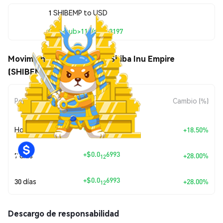
1 SHIBEMP to USD
$0.0<sub>11</sub>3197
Movimientos de precio de Shiba Inu Empire
(SHIBEMP)
Cambio de
Periodo
Cambio (%)
Monto
+
$0.0
4991
Hoy
+18.50%
12
+
$0.0
6993
7 días
+28.00%
12
+
$0.0
6993
30 días
+28.00%
12
Descargo de responsabilidad