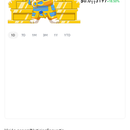
$0.0
3197
+18.50%
11
1D
7D
1M
3M
1Y
YTD