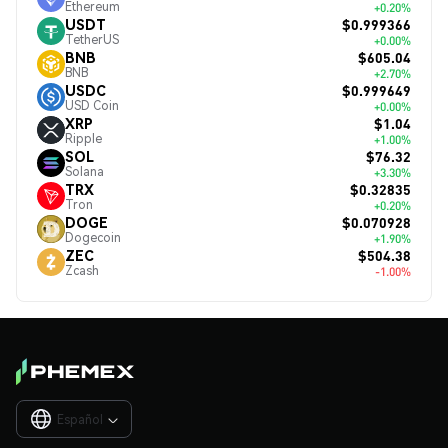
Ethereum
+0.20%
$0.999366
USDT
TetherUS
+0.00%
$605.04
BNB
BNB
+2.70%
$0.999649
USDC
USD Coin
+0.00%
$1.04
XRP
Ripple
+1.00%
$76.32
SOL
Solana
+3.30%
$0.32835
TRX
Tron
+0.20%
$0.070928
DOGE
Dogecoin
+1.90%
$504.38
ZEC
Zcash
-1.00%
Español
