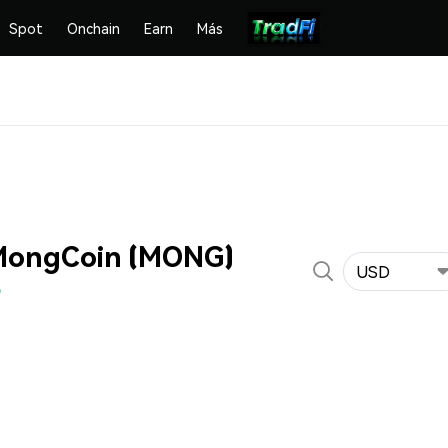
Spot
Onchain
Earn
Más
 MongCoin (MONG)
USD
%