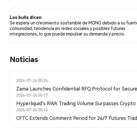
comparación con el 0.00% de los tuits con sentimiento b
MONG. Estos sentimientos se basan en 3 tuits.
Los bulls dicen
Se espera un crecimiento sostenible de MONG debido a su fuert
comunidad, tendencia en redes sociales y posibles futuras
integraciones, lo que puede impulsar su demanda y precio.
Noticias
2026-07-24 00:26
Zama Launches Confidential RFQ Protocol for Secure 
2026-07-24 00:17
Hyperliquid's RWA Trading Volume Surpasses Crypto
2026-07-24 00:14
CFTC Extends Comment Period for 24/7 Futures Trad