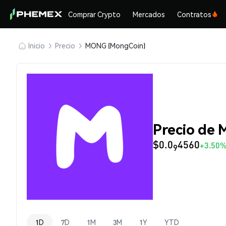
Comprar Crypto
Mercados
Contratos
Inicio
Precio
MONG (MongCoin)
Precio de
$0.0
4560
+3.50
9
1D
7D
1M
3M
1Y
YTD