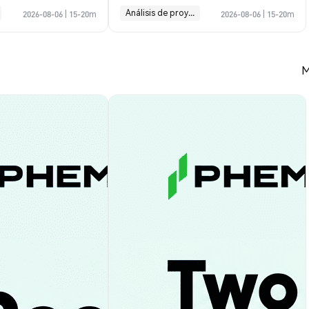
Análisis de proyectos
2026-08-06
|
15-20m
2026-08-06
|
15-20m
M