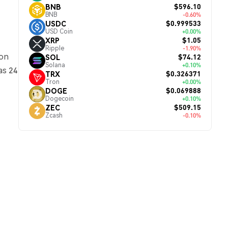
$596.10
BNB
BNB
-0.60%
$0.999533
USDC
USD Coin
+0.00%
$1.05
XRP
Ripple
-1.90%
con
$74.12
SOL
Solana
+0.10%
as 24
$0.326371
TRX
Tron
+0.00%
$0.069888
DOGE
Dogecoin
+0.10%
$509.15
ZEC
Zcash
-0.10%