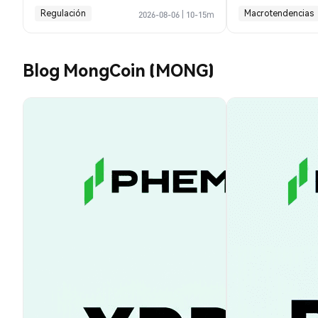
acuerdo de Hormuz
Regulación
Macrotendencias
2026-08-06
|
10-15m
Blog MongCoin (MONG)