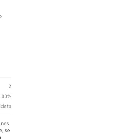
o
2
0.00%
lcista
ones
e, se
n