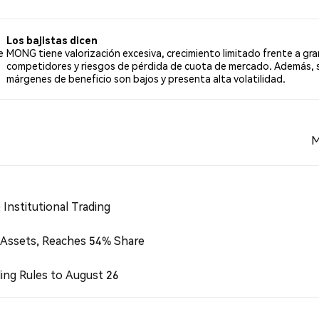
ajista sobre MONG. El 33.33% de los tuits fueron neutrales 
Los bajistas dicen
e
MONG tiene valorización excesiva, crecimiento limitado frente a gr
competidores y riesgos de pérdida de cuota de mercado. Además, 
márgenes de beneficio son bajos y presenta alta volatilidad.
M
Institutional Trading
 Assets, Reaches 54% Share
ing Rules to August 26