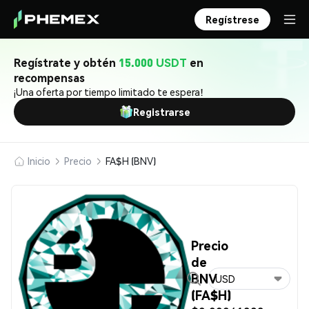
Regístrese
Regístrate y obtén
15.000 USDT
en
recompensas
¡Una oferta por tiempo limitado te espera!
Registrarse
Inicio
Precio
FA$H (BNV)
Precio
de
BNV
USD
(FA$H)