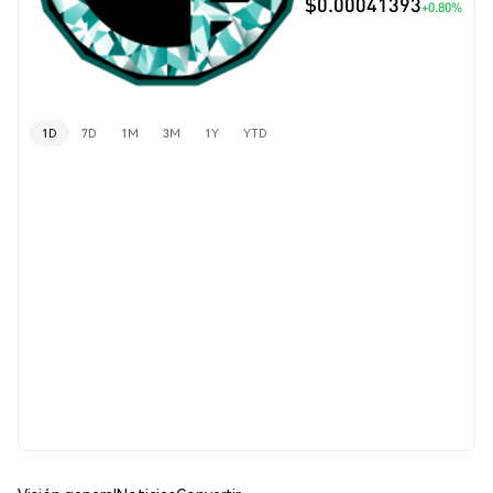
$0.00041393
+0.80%
1D
7D
1M
3M
1Y
YTD