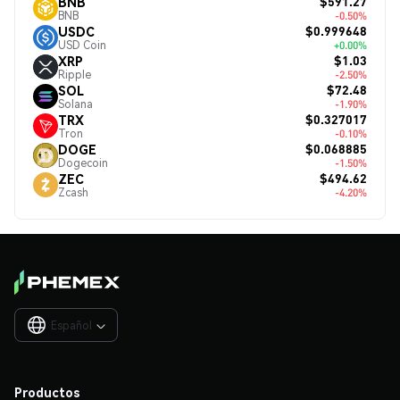
$591.27
BNB
BNB
-0.50%
$0.999648
USDC
USD Coin
+0.00%
$1.03
XRP
Ripple
-2.50%
$72.48
SOL
Solana
-1.90%
$0.327017
TRX
Tron
-0.10%
$0.068885
DOGE
Dogecoin
-1.50%
$494.62
ZEC
Zcash
-4.20%
Español

Productos