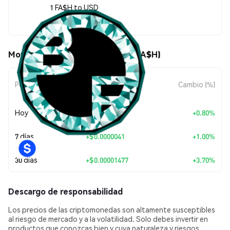
1 FA$H to USD
$0.00041393
Movimientos de precio de BNV (FA$H)
Cambio de
Periodo
Cambio (%)
Monto
Hoy
+
$0.00000329
+0.80%
7 días
+
$0.0000041
+1.00%
30 días
+
$0.00001477
+3.70%
Descargo de responsabilidad
Los precios de las criptomonedas son altamente susceptibles
al riesgo de mercado y a la volatilidad. Solo debes invertir en
productos que conozcas bien y cuya naturaleza y riesgos