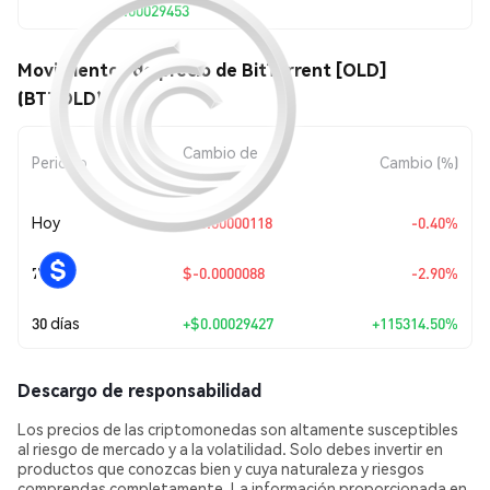
$0.00029453
Movimientos de precio de BitTorrent [OLD]
(BTTOLD)
Cambio de
Periodo
Cambio (%)
Monto
Hoy
$-0.00000118
-0.40%
7 días
$-0.0000088
-2.90%
30 días
+
$0.00029427
+115314.50%
Descargo de responsabilidad
Los precios de las criptomonedas son altamente susceptibles
al riesgo de mercado y a la volatilidad. Solo debes invertir en
productos que conozcas bien y cuya naturaleza y riesgos
comprendas completamente. La información proporcionada en