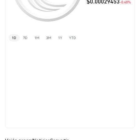
$0.00029453
-0.40%
1D
7D
1M
3M
1Y
YTD