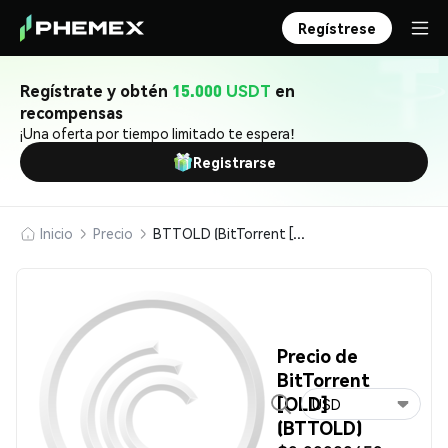
Regístrese
Regístrate y obtén
15.000 USDT
en
recompensas
¡Una oferta por tiempo limitado te espera!
Registrarse
Inicio
Precio
BTTOLD (BitTorrent [OLD])
Precio de
BitTorrent
[OLD]
USD
(BTTOLD)