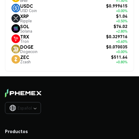
BNB
+1.50%
$0.999615
USDC
USD Coin
+0.00%
$1.04
XRP
Ripple
+0.50%
$76.02
SOL
Solana
+2.80%
$0.329716
TRX
Tron
+0.60%
$0.070035
DOGE
Dogecoin
+0.00%
$511.64
ZEC
Zcash
+0.80%
Español

Productos