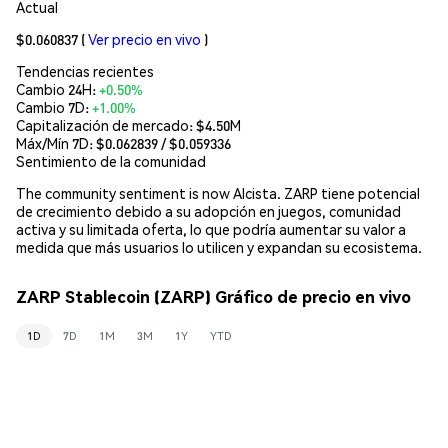
Actual
$0.060837
(
Ver precio en vivo
)
Tendencias recientes
Cambio 24H:
+0.50%
Cambio 7D:
+1.00%
Capitalización de mercado:
$4.50M
Máx/Mín 7D: $
0.062839
/ $
0.059336
Sentimiento de la comunidad
The community sentiment is now Alcista. ZARP tiene potencial
de crecimiento debido a su adopción en juegos, comunidad
activa y su limitada oferta, lo que podría aumentar su valor a
medida que más usuarios lo utilicen y expandan su ecosistema.
ZARP Stablecoin (ZARP) Gráfico de precio en vivo
1D
7D
1M
3M
1Y
YTD