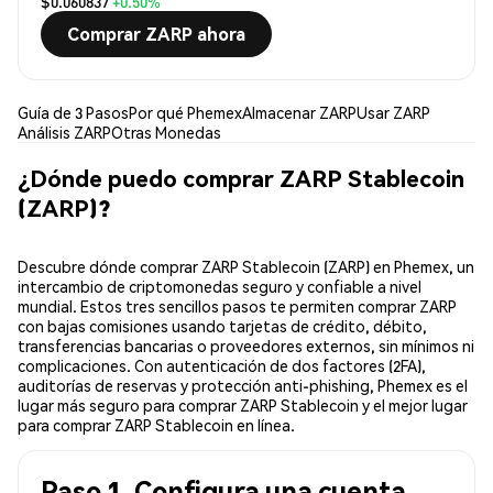
$0.060837
+0.50%
Comprar ZARP ahora
Guía de 3 Pasos
Por qué Phemex
Almacenar ZARP
Usar ZARP
Análisis ZARP
Otras Monedas
¿Dónde puedo comprar ZARP Stablecoin
(ZARP)?
Descubre dónde comprar ZARP Stablecoin (ZARP) en Phemex, un
intercambio de criptomonedas seguro y confiable a nivel
mundial. Estos tres sencillos pasos te permiten comprar ZARP
con bajas comisiones usando tarjetas de crédito, débito,
transferencias bancarias o proveedores externos, sin mínimos ni
complicaciones. Con autenticación de dos factores (2FA),
auditorías de reservas y protección anti-phishing, Phemex es el
lugar más seguro para comprar ZARP Stablecoin y el mejor lugar
para comprar ZARP Stablecoin en línea.
Paso 1. Configura una cuenta