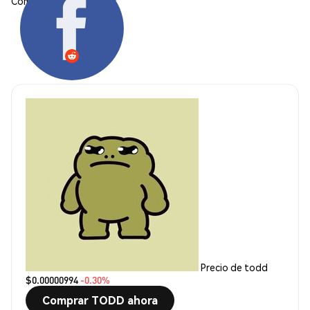
Compartir:
Precio de todd
$0.00000994
-0.30%
Comprar TODD ahora