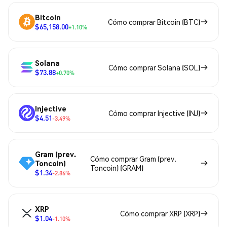
Bitcoin
Cómo comprar Bitcoin (BTC)
$65,158.00
+1.10%
Solana
Cómo comprar Solana (SOL)
$73.88
+0.70%
Injective
Cómo comprar Injective (INJ)
$4.51
-3.49%
Gram (prev.
Cómo comprar Gram (prev.
Toncoin)
Toncoin) (GRAM)
$1.34
-2.86%
XRP
Cómo comprar XRP (XRP)
$1.04
-1.10%