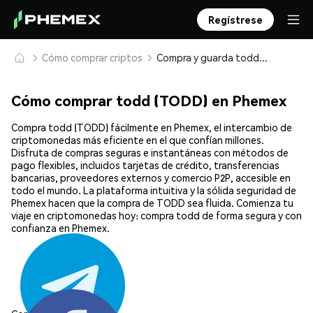
Regístrese
Cómo comprar criptos
Compra y guarda todd (TODD) de forma segura
Cómo comprar todd (TODD) en Phemex
Compra todd (TODD) fácilmente en Phemex, el intercambio de
criptomonedas más eficiente en el que confían millones.
Disfruta de compras seguras e instantáneas con métodos de
pago flexibles, incluidos tarjetas de crédito, transferencias
bancarias, proveedores externos y comercio P2P, accesible en
todo el mundo. La plataforma intuitiva y la sólida seguridad de
Phemex hacen que la compra de TODD sea fluida. Comienza tu
viaje en criptomonedas hoy: compra todd de forma segura y con
confianza en Phemex.