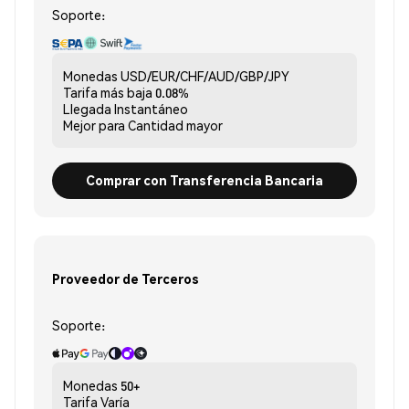
Soporte:
Monedas
USD/EUR/CHF/AUD/GBP/JPY
Tarifa más baja
0.08%
Llegada
Instantáneo
Mejor para
Cantidad mayor
Comprar con Transferencia Bancaria
Proveedor de Terceros
Soporte:
Monedas
50+
Tarifa
Varía