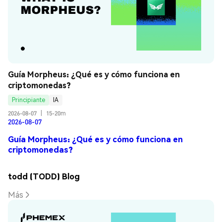
Guía Morpheus: ¿Qué es y cómo funciona en 
criptomonedas?
Principiante
IA
2026-08-07
|
15-20m
2026-08-07
Guía Morpheus: ¿Qué es y cómo funciona en
criptomonedas?
todd (TODD) Blog
Más