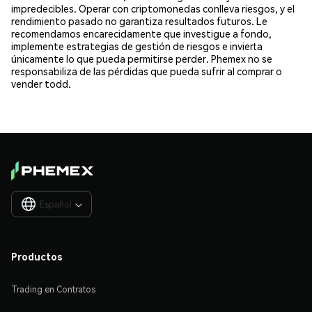
impredecibles. Operar con criptomonedas conlleva riesgos, y el
rendimiento pasado no garantiza resultados futuros. Le
recomendamos encarecidamente que investigue a fondo,
implemente estrategias de gestión de riesgos e invierta
únicamente lo que pueda permitirse perder. Phemex no se
responsabiliza de las pérdidas que pueda sufrir al comprar o
vender todd.
Español

Productos
Trading en Contratos