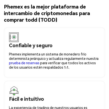
Phemex es la mejor plataforma de
intercambio de criptomonedas para
comprar todd (TODD)
Confiable y seguro
Phemex implementa un sistema de monedero frío
determinista jerárquico y actualiza regularmente nuestra
prueba de reservas
para verificar que todos los activos
de los usuarios estén respaldados 1:1.
Fácil e intuitivo
La experiencia de trading de nuestros usuarios es