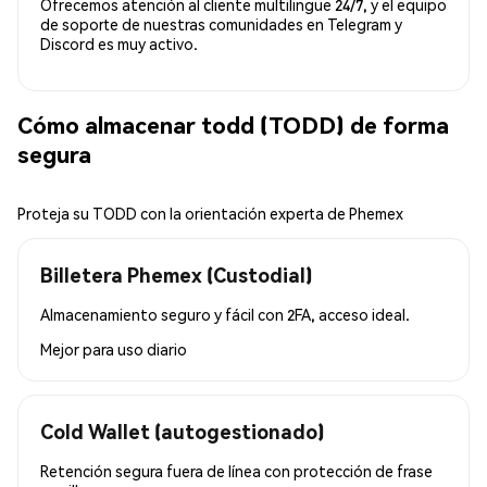
Ofrecemos atención al cliente multilingüe 24/7, y el equipo
de soporte de nuestras comunidades en Telegram y
Discord es muy activo.
Cómo almacenar todd (TODD) de forma
segura
Proteja su TODD con la orientación experta de Phemex
Billetera Phemex (Custodial)
Almacenamiento seguro y fácil con 2FA, acceso ideal.
Mejor para
uso diario
Cold Wallet (autogestionado)
Retención segura fuera de línea con protección de frase