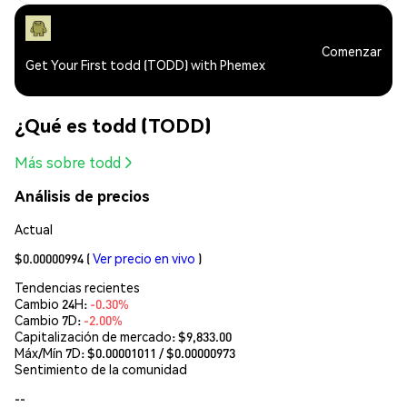
Comenzar
Get Your First todd (TODD) with Phemex
¿Qué es todd (TODD)
Más sobre todd
Análisis de precios
Actual
$0.00000994
(
Ver precio en vivo
)
Tendencias recientes
Cambio 24H:
-0.30%
Cambio 7D:
-2.00%
Capitalización de mercado:
$9,833.00
Máx/Mín 7D: $
0.00001011
/ $
0.00000973
Sentimiento de la comunidad
--