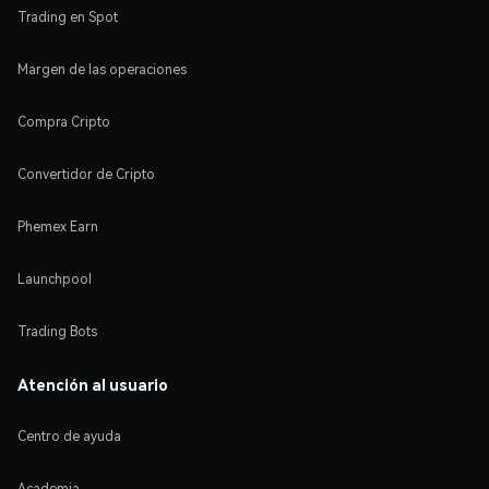
Trading en Spot
Margen de las operaciones
Compra Cripto
Convertidor de Cripto
Phemex Earn
Launchpool
Trading Bots
Atención al usuario
Centro de ayuda
Academia