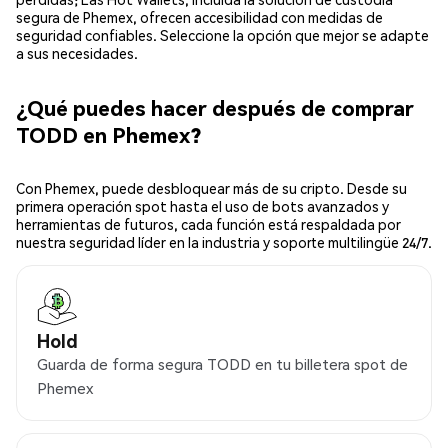
segura de Phemex, ofrecen accesibilidad con medidas de
seguridad confiables. Seleccione la opción que mejor se adapte
a sus necesidades.
¿Qué puedes hacer después de comprar
TODD en Phemex?
Con Phemex, puede desbloquear más de su cripto. Desde su
primera operación spot hasta el uso de bots avanzados y
herramientas de futuros, cada función está respaldada por
nuestra seguridad líder en la industria y soporte multilingüe 24/7.
Hold
Guarda de forma segura TODD en tu billetera spot de
Phemex