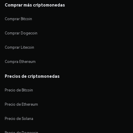
Comprar más criptomonedas
Comprar Bitcoin
Comprar Dogecoin
Comprar Litecoin
Compra Ethereum
Precios de criptomonedas
Precio de Bitcoin
Precio de Ethereum
Precio de Solana
Precio de Dogecoin