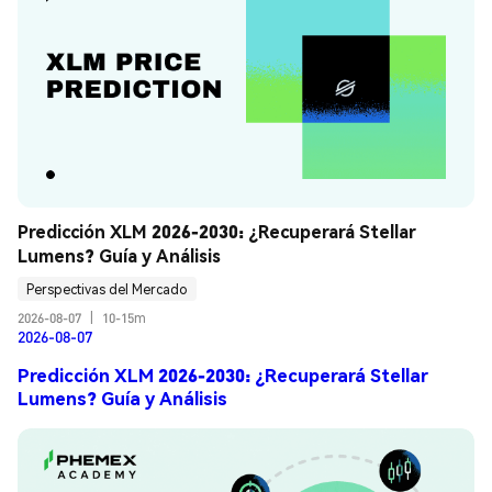
Predicción XLM 2026-2030: ¿Recuperará Stellar 
Lumens? Guía y Análisis
Perspectivas del Mercado
2026-08-07
|
10-15m
2026-08-07
Predicción XLM 2026-2030: ¿Recuperará Stellar
Lumens? Guía y Análisis