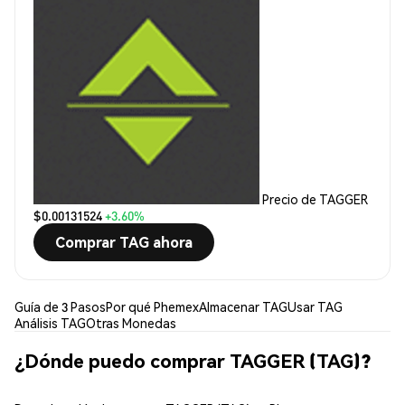
Precio de TAGGER
$0.00131524
+3.60%
Comprar TAG ahora
Guía de 3 Pasos
Por qué Phemex
Almacenar TAG
Usar TAG
Análisis TAG
Otras Monedas
¿Dónde puedo comprar TAGGER (TAG)?