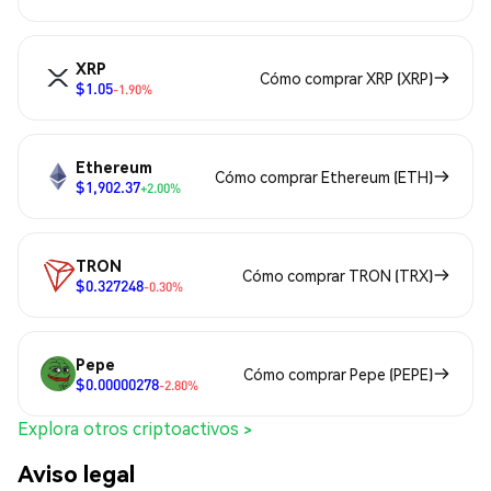
XRP
Cómo comprar XRP (XRP)
$1.05
-1.90%
Ethereum
Cómo comprar Ethereum (ETH)
$1,902.37
+2.00%
TRON
Cómo comprar TRON (TRX)
$0.327248
-0.30%
Pepe
Cómo comprar Pepe (PEPE)
$0.00000278
-2.80%
Explora otros criptoactivos >
Aviso legal