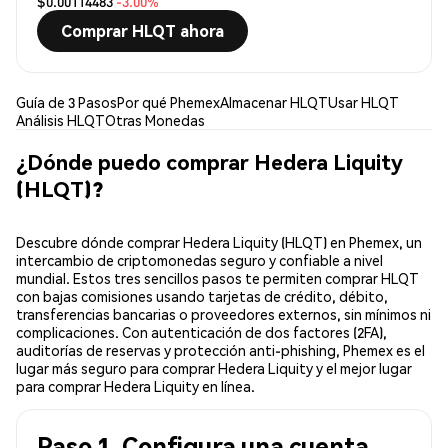
$0.00114483
-3.00%
Comprar HLQT ahora
Guía de 3 Pasos
Por qué Phemex
Almacenar HLQT
Usar HLQT
Análisis HLQT
Otras Monedas
¿Dónde puedo comprar Hedera Liquity
(HLQT)?
Descubre dónde comprar Hedera Liquity (HLQT) en Phemex, un
intercambio de criptomonedas seguro y confiable a nivel
mundial. Estos tres sencillos pasos te permiten comprar HLQT
con bajas comisiones usando tarjetas de crédito, débito,
transferencias bancarias o proveedores externos, sin mínimos ni
complicaciones. Con autenticación de dos factores (2FA),
auditorías de reservas y protección anti-phishing, Phemex es el
lugar más seguro para comprar Hedera Liquity y el mejor lugar
para comprar Hedera Liquity en línea.
Paso 1. Configura una cuenta