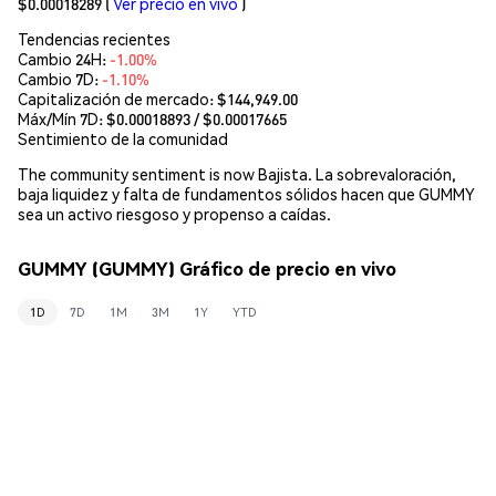
$0.00018289
(
Ver precio en vivo
)
Tendencias recientes
Cambio 24H:
-1.00%
Cambio 7D:
-1.10%
Capitalización de mercado:
$144,949.00
Máx/Mín 7D: $
0.00018893
/ $
0.00017665
Sentimiento de la comunidad
The community sentiment is now Bajista. La sobrevaloración,
baja liquidez y falta de fundamentos sólidos hacen que GUMMY
sea un activo riesgoso y propenso a caídas.
GUMMY (GUMMY) Gráfico de precio en vivo
1D
7D
1M
3M
1Y
YTD