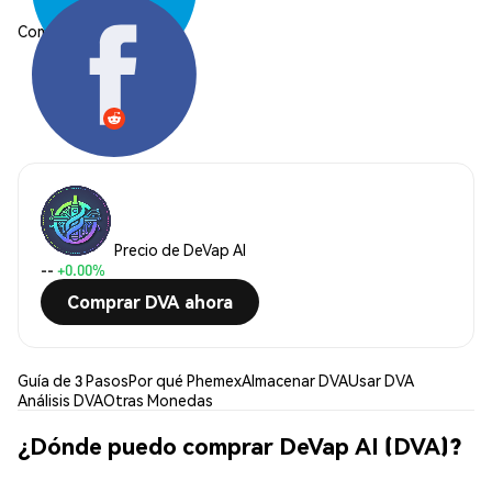
Compartir:
Precio de DeVap AI
--
+0.00%
Comprar DVA ahora
Guía de 3 Pasos
Por qué Phemex
Almacenar DVA
Usar DVA
Análisis DVA
Otras Monedas
¿Dónde puedo comprar DeVap AI (DVA)?