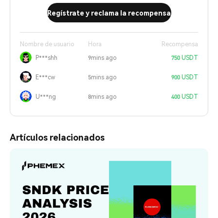
Regístrate y reclama la recompensa
Nombre de usuario
Hora
Recompensa
P***shh
9mins ago
750 USDT
E***cw
5mins ago
900 USDT
U***ng
8mins ago
400 USDT
Artículos relacionados