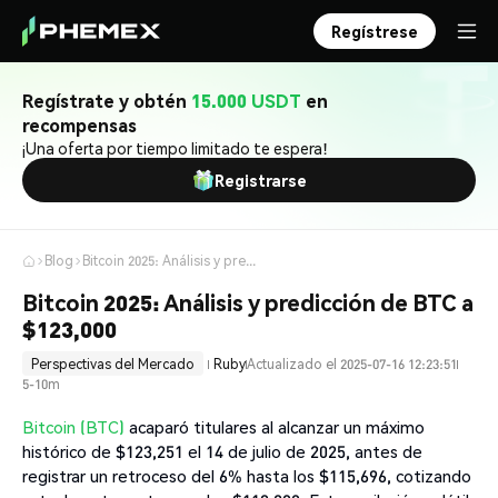
Regístrese
Regístrate y obtén
15.000 USDT
en
recompensas
¡Una oferta por tiempo limitado te espera!
Registrarse
Blog
Bitcoin 2025: Análisis y predicción de BTC a $123,000
Bitcoin 2025: Análisis y predicción de BTC a
$123,000
Perspectivas del Mercado
Ruby
Actualizado el 2025-07-16 12:23:51
5-10m
Bitcoin (BTC)
acaparó titulares al alcanzar un máximo
histórico de $123,251 el 14 de julio de 2025, antes de
registrar un retroceso del 6% hasta los $115,696, cotizando