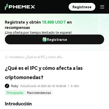
Regístrese
Regístrate y obtén
15.000 USDT
en
recompensas
¡Una oferta por tiempo limitado te espera!
Registrarse
Academia
¿Qué es el IPC y cómo afecta a las criptomonedas?
¿Qué es el IPC y cómo afecta a las
criptomonedas?
Ruby
Actualizado el 2025-06-10 10:00:00
|
5-10m
Principiante
Macrotendencias
Introducción