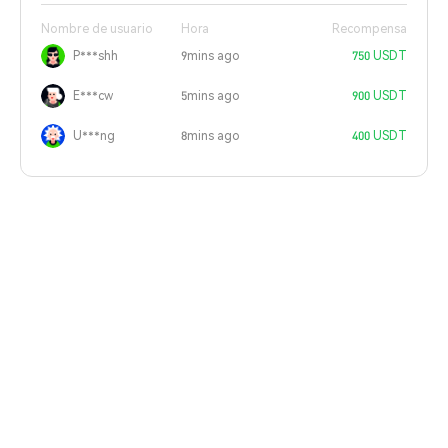
Nombre de usuario
Hora
Recompensa
P***shh
9mins ago
750 USDT
E***cw
5mins ago
900 USDT
U***ng
8mins ago
400 USDT