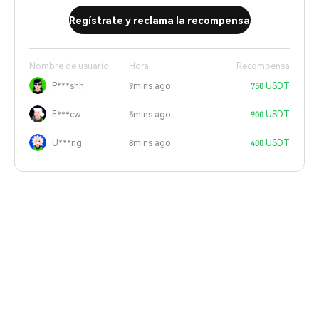
Regístrate y reclama la recompensa
Nombre de usuario
Hora
Recompensa
P***shh
9mins ago
750 USDT
E***cw
5mins ago
900 USDT
U***ng
8mins ago
400 USDT