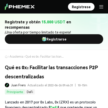
Regístrese
Regístrate y obtén
15.000 USDT
en
recompensas
¡Una oferta por tiempo limitado te espera!
Registrarse
Academia
Qué es 0x: Facilitar las transacciones P2P descentralizadas
Qué es 0x: Facilitar las transacciones P2P
descentralizadas
Juan Frers
Actualizado el 2022-06-26 09:46:31
|
10-15m
Principiante
DeFi
Lanzado en 2017 por 0x Labs, 0x (ZRX) es un protocolo
financiero descentralizado
(
DeFi
)
que pretende crear un