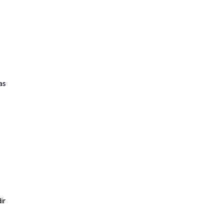
as
ir