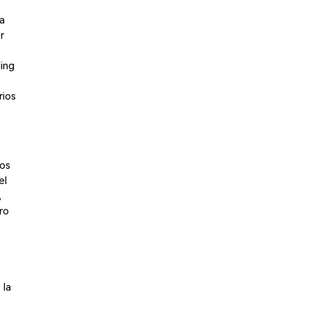
la
r
ing
rios
mos
el
,
ro
 la