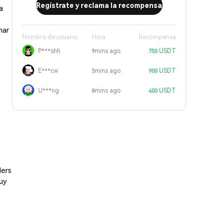
Regístrate y reclama la recompensa
a
nar
Nombre de usuario
Hora
Recompensa
P***shh
9mins ago
750 USDT
E***cw
5mins ago
900 USDT
U***ng
8mins ago
400 USDT
ders
muy