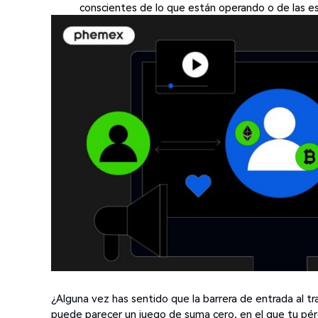
conscientes de lo que están operando o de las e
¿Alguna vez has sentido que la barrera de entrada al tr
puede parecer un juego de suma cero, en el que tu pérd