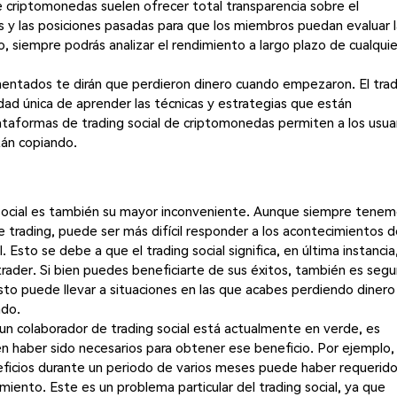
 criptomonedas suelen ofrecer total transparencia sobre el
as y las posiciones pasadas para que los miembros puedan evaluar 
siempre podrás analizar el rendimiento a largo plazo de cualquie
mentados te dirán que perdieron dinero cuando empezaron. El trad
idad única de aprender las técnicas y estrategias que están
taformas de trading social de criptomonedas permiten a los usua
tán copiando.
social es también su mayor inconveniente. Aunque siempre tene
de trading, puede ser más difícil responder a los acontecimientos d
Esto se debe a que el trading social significa, en última instancia
trader. Si bien puedes beneficiarte de sus éxitos, también es segu
sto puede llevar a situaciones en las que acabes perdiendo dinero
ado.
un colaborador de trading social está actualmente en verde, es
n haber sido necesarios para obtener ese beneficio. Por ejemplo,
icios durante un periodo de varios meses puede haber requerido
ento. Este es un problema particular del trading social, ya que