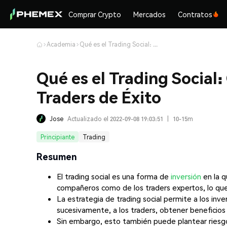
Comprar Crypto
Mercados
Contratos
Academia
Qué es el Trading Social: Copiando los Secretos de los Traders de Éxito
Qué es el Trading Social:
Traders de Éxito
Jose
Actualizado el 2022-09-08 19:03:51
|
10-15m
Principiante
Trading
Resumen
El trading social es una forma de
inversión
en la q
compañeros como de los traders expertos, lo que
La estrategia de trading social permite a los inv
sucesivamente, a los traders, obtener beneficios
Sin embargo, esto también puede plantear riesgo