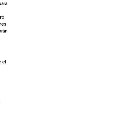
para
ro
res
arán
 el
l