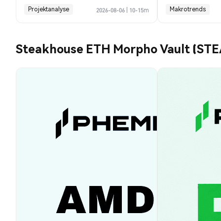
heute möglich
Projektanalyse
Makrotrends
2026-08-06
|
10-15m
Steakhouse ETH Morpho Vault (ST