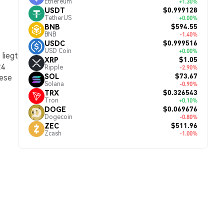
Ethereum
+1.30%
$0.999128
USDT
TetherUS
+0.00%
$594.55
BNB
BNB
-1.40%
$0.999516
USDC
USD Coin
+0.00%
liegt
$1.05
XRP
24
Ripple
-2.90%
$73.67
SOL
iese
Solana
-0.90%
$0.326543
TRX
Tron
+0.10%
$0.069676
DOGE
Dogecoin
-0.80%
$511.96
ZEC
Zcash
-1.00%