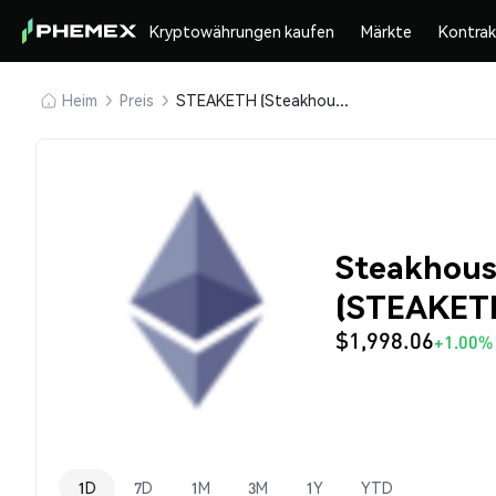
Kryptowährungen kaufen
Märkte
Kontra
Heim
Preis
STEAKETH (Steakhouse ETH Morpho Vault)
Steakhous
(STEAKETH
$1,998.06
+1.00%
1D
7D
1M
3M
1Y
YTD