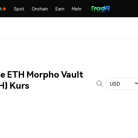
kt
Spot
Onchain
Earn
Mehr
e ETH Morpho Vault
) Kurs
USD