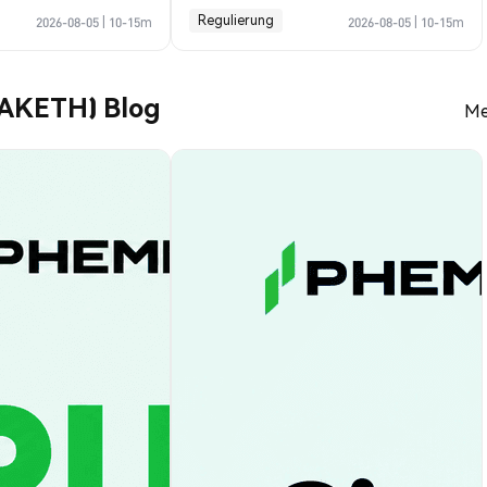
Prognose
Regulierung
2026-08-05
|
10-15m
2026-08-05
|
10-15m
EAKETH) Blog
Me