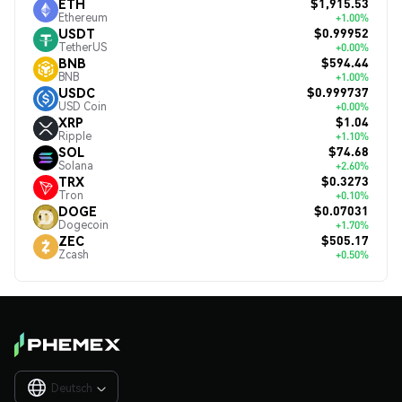
$1,915.53
ETH
Ethereum
+1.00%
$0.99952
USDT
TetherUS
+0.00%
$594.44
BNB
BNB
+1.00%
$0.999737
USDC
USD Coin
+0.00%
$1.04
XRP
Ripple
+1.10%
$74.68
SOL
Solana
+2.60%
$0.3273
TRX
Tron
+0.10%
$0.07031
DOGE
Dogecoin
+1.70%
$505.17
ZEC
Zcash
+0.50%
Deutsch
