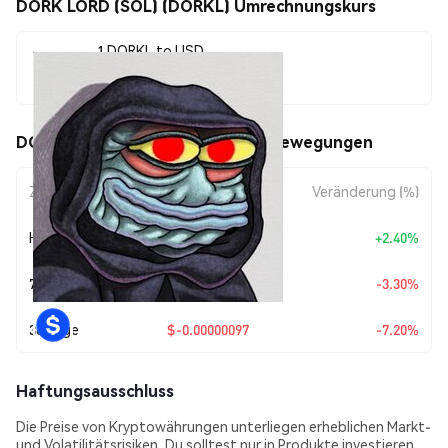
DORK LORD (SOL) (DORKL) Umrechnungskurs
1 DORKL to USD
$0.00001245
DORK LORD (SOL) (DORKL) Kursbewegungen
Zeitraum
Betragsänderung
Veränderung (%)
Heute
+
$0.00000029
+2.40%
7 Tage
$-0.00000042
-3.30%
30 Tage
$-0.00000097
-7.20%
Haftungsausschluss
Die Preise von Kryptowährungen unterliegen erheblichen Markt-
und Volatilitätsrisiken. Du solltest nur in Produkte investieren,