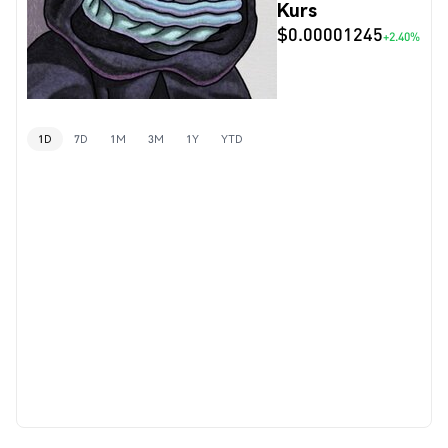
Kurs
$0.00001245
+2.40%
1D
7D
1M
3M
1Y
YTD