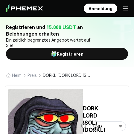
Anmeldung
Registrieren und
15.000 USDT
an
Belohnungen erhalten
Ein zeitlich begrenztes Angebot wartet auf
Sie!
Registrieren
Heim
Preis
DORKL (DORK LORD (SOL))
DORK
LORD
(SOL)
USD
(DORKL)