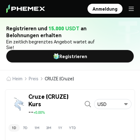
Anmeldung
Registrieren und
15.000 USDT
an
Belohnungen erhalten
Ein zeitlich begrenztes Angebot wartet auf
Sie!
Registrieren
Heim
Preis
CRUZE (Cruze)
Cruze (CRUZE)
Kurs
USD
--
+0.00%
1D
7D
1M
3M
1Y
YTD