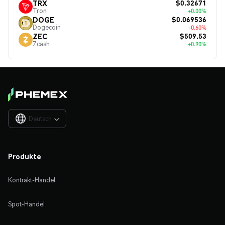
$0.32671
TRX
Tron
+0.00%
$0.069536
DOGE
Dogecoin
-0.60%
$509.53
ZEC
Zcash
+0.90%
Deutsch

Produkte
Kontrakt-Handel
Spot-Handel