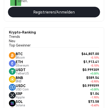
sehen.
Registrieren/Anmelden
Krypto-Ranking
Trends
Neu
Top Gewinner
$64,807.00
BTC
Bitcoin
-0.10%
$1,913.41
ETH
Ethereum
-0.10%
$0.999309
USDT
TetherUS
+0.00%
$589.54
BNB
BNB
-0.90%
$0.999599
USDC
USD Coin
+0.00%
$1.04
XRP
Ripple
-1.90%
$73.58
SOL
Solana
-0.40%