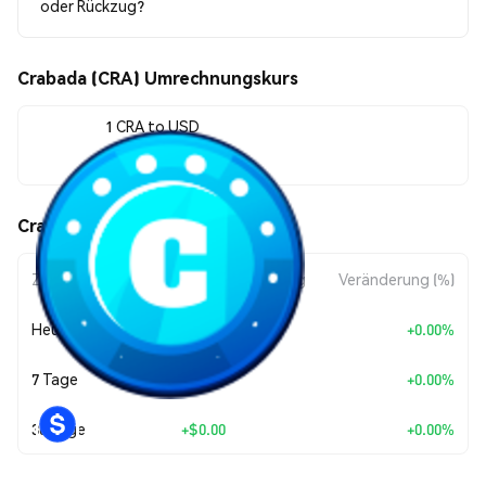
oder Rückzug?
Crabada (CRA) Umrechnungskurs
1 CRA to USD
$0.00009552
Crabada (CRA) Kursbewegungen
Zeitraum
Betragsänderung
Veränderung (%)
Heute
+
$0.00
+0.00%
7 Tage
+
$0.00
+0.00%
30 Tage
+
$0.00
+0.00%