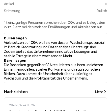
Artikel :
0
Stimmung :
Bullish
14 einzigartige Personen sprechen über CRA, und es belegt den
2717. Platz bei den meisten Erwähnungen und Aktivitäten aus
den gesammelten Beiträgen. In den letzten 24 Stunden war die
Stimmung gegenüber CRA in allen sozialen Medien Bullish.
Bullen sagen
Schließlich wurden 0 Nachrichtenartikel über CRA veröffentlicht.
Viele setzen auf CRA, weil sie von dessen Wachstumspotenzial
Auf Twitter hatten 43.64% der Tweets eine bullishe Stimmung
im Bereich Kreditrating und Datenanalyse überzeugt sind.
im Vergleich zu 1.82% der Tweets mit einer bärischen Stimmung
Zudem bietet das Unternehmen innovative Lösungen und
über CRA. 54.55% der Tweets waren neutral gegenüber CRA.
stabile Erträge in einem wachsenden Markt.
Diese Stimmungen basieren auf 55 Tweets.
Bären sagen
Die Bedenken gegenüber CRA resultieren aus ihren unsicheren
Einnahmemodellen, starker Konkurrenz und regulatorischen
Risiken. Dazu kommt die Unsicherheit über zukünftiges
Wachstum und die Profitabilität des Unternehmens.
Nachrichten
Mehr
2026-07-24 00:26