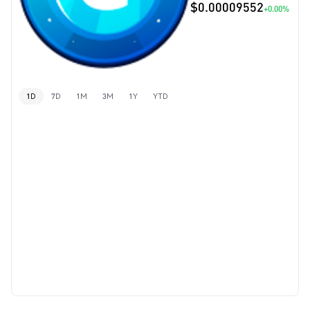
$0.00009552
+0.00%
1D
7D
1M
3M
1Y
YTD