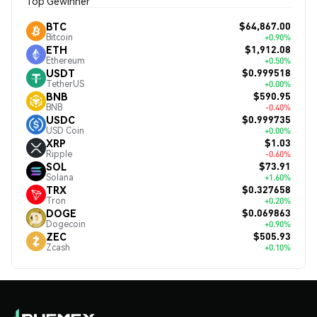
Top Gewinner
$64,867.00
BTC
Bitcoin
+0.90%
$1,912.08
ETH
Ethereum
+0.50%
$0.999518
USDT
TetherUS
+0.00%
$590.95
BNB
BNB
-0.40%
$0.999735
USDC
USD Coin
+0.00%
$1.03
XRP
Ripple
-0.60%
$73.91
SOL
Solana
+1.60%
$0.327658
TRX
Tron
+0.20%
$0.069863
DOGE
Dogecoin
+0.90%
$505.93
ZEC
Zcash
+0.10%