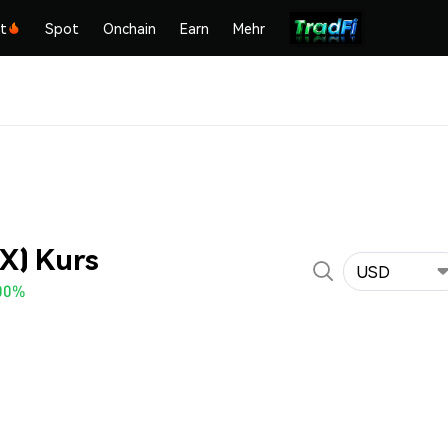
kt
Spot
Onchain
Earn
Mehr
X) Kurs
USD
00%