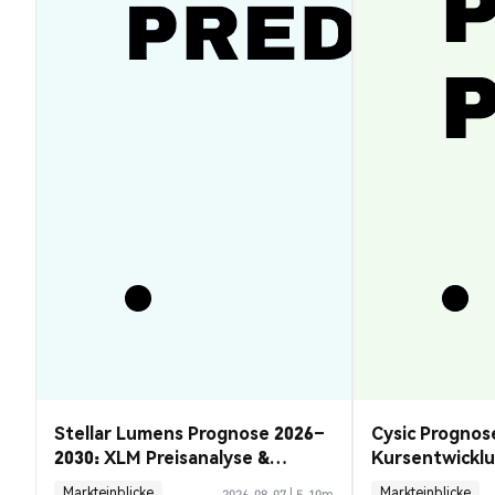
Stellar Lumens Prognose 2026–
Cysic Prognos
2030: XLM Preisanalyse &
Kursentwickl
Chancen
Guide
Markteinblicke
Markteinblicke
2026-08-07
|
5-10m