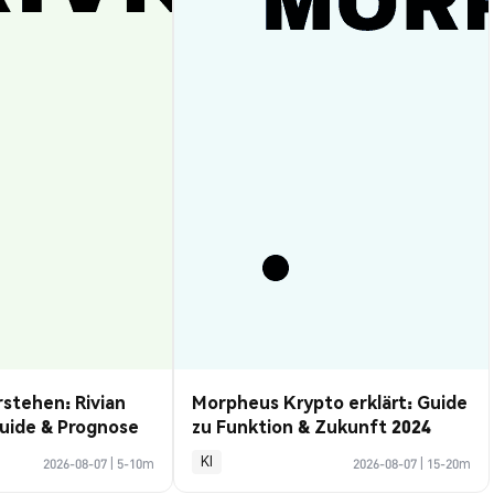
rstehen: Rivian
Morpheus Krypto erklärt: Guide
uide & Prognose
zu Funktion & Zukunft 2024
KI
2026-08-07
|
5-10m
2026-08-07
|
15-20m