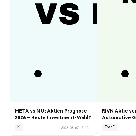
META vs MU: Aktien Prognose
RIVN Aktie ve
2026 – Beste Investment-Wahl?
Automotive G
KI
TradFi
2026-08-07
|
5-10m