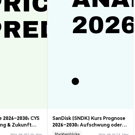
e 2026–2030: CYS
SanDisk (SNDK) Kurs Prognose
ung & Zukunft
2026–2030: Aufschwung oder
Rückzug?
Markteinblicke
2026-08-07
|
10-15m
2026-08-06
|
5-10m