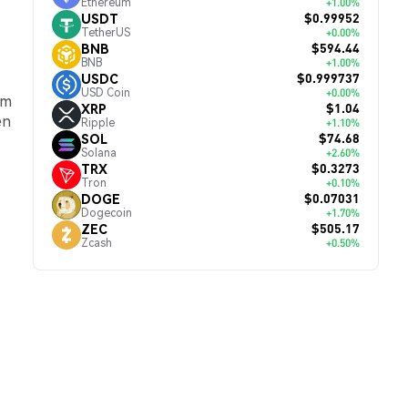
Ethereum
+1.00%
$0.99952
USDT
TetherUS
+0.00%
$594.44
BNB
BNB
+1.00%
$0.999737
USDC
USD Coin
+0.00%
em
$1.04
XRP
en
Ripple
+1.10%
$74.68
SOL
Solana
+2.60%
$0.3273
TRX
Tron
+0.10%
$0.07031
DOGE
Dogecoin
+1.70%
$505.17
ZEC
Zcash
+0.50%