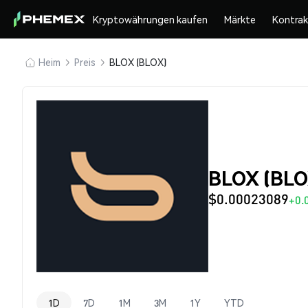
Kryptowährungen kaufen
Märkte
Kontra
Heim
Preis
BLOX (BLOX)
BLOX (BLO
$0.00023089
+0.
1D
7D
1M
3M
1Y
YTD